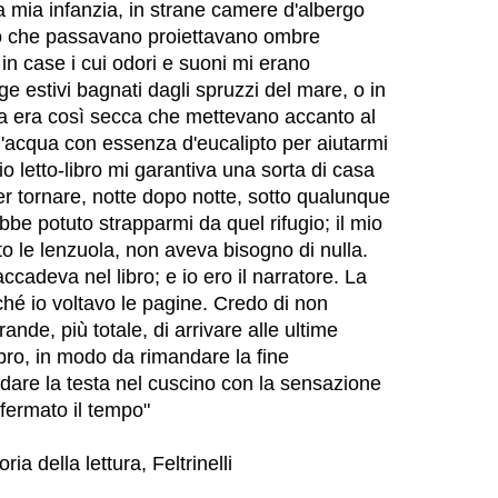
la mia infanzia, in strane camere d'albergo
uto che passavano proiettavano ombre
 in case i cui odori e suoni mi erano
ge estivi bagnati dagli spruzzi del mare, o in
a era così secca che mettevano accanto al
d'acqua con essenza d'eucalipto per aiutarmi
io letto-libro mi garantiva una sorta di casa
er tornare, notte dopo notte, sotto qualunque
be potuto strapparmi da quel rifugio; il mio
o le lenzuola, non aveva bisogno di nulla.
cadeva nel libro; e io ero il narratore. La
ché io voltavo le pagine. Credo di non
rande, più totale, di arrivare alle ultime
ibro, in modo da rimandare la fine
ndare la testa nel cuscino con la sensazione
fermato il tempo"
ia della lettura, Feltrinelli