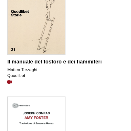
Il manuale del fosforo e dei fiammiferi
​Matteo Terzaghi
Quodlibet