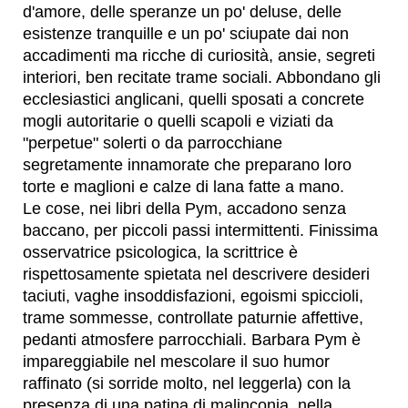
d'amore, delle speranze un po' deluse, delle
esistenze tranquille e un po' sciupate dai non
accadimenti ma ricche di curiosità, ansie, segreti
interiori, ben recitate trame sociali. Abbondano gli
ecclesiastici anglicani, quelli sposati a concrete
mogli autoritarie o quelli scapoli e viziati da
"perpetue" solerti o da parrocchiane
segretamente innamorate che preparano loro
torte e maglioni e calze di lana fatte a mano.
Le cose, nei libri della Pym, accadono senza
baccano, per piccoli passi intermittenti. Finissima
osservatrice psicologica, la scrittrice è
rispettosamente spietata nel descrivere desideri
taciuti, vaghe insoddisfazioni, egoismi spiccioli,
trame sommesse, controllate paturnie affettive,
pedanti atmosfere parrocchiali. Barbara Pym è
impareggiabile nel mescolare il suo humor
raffinato (si sorride molto, nel leggerla) con la
presenza di una patina di malinconia, nella