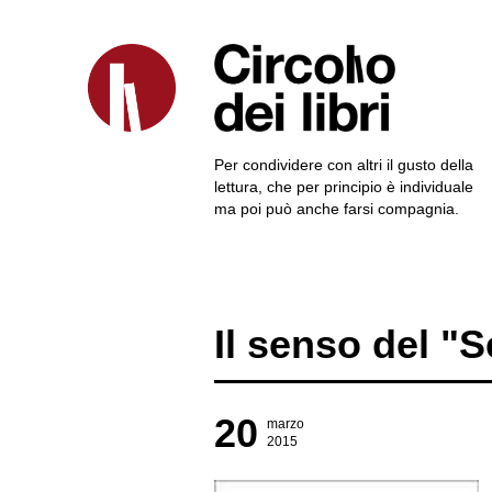
Per condividere con altri il gusto della
lettura, che per principio è individuale
ma poi può anche farsi compagnia.
Il senso del "
20
marzo
2015