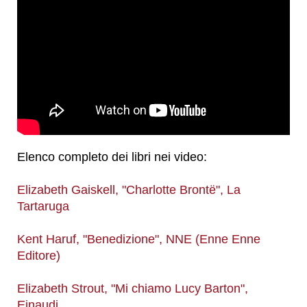
Elenco completo dei libri nei video:
Elizabeth Gaiskell, "Charlotte Brontë", La
Tartaruga
Kent Haruf, "Benedizione", NNE (Enne Enne
Editore)
Elizabeth Strout, "Mi chiamo Lucy Barton",
Einaudi