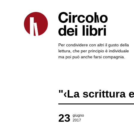
Per condividere con altri il gusto della
lettura, che per principio è individuale
ma poi può anche farsi compagnia.
"‹La scrittura 
23
giugno
2017