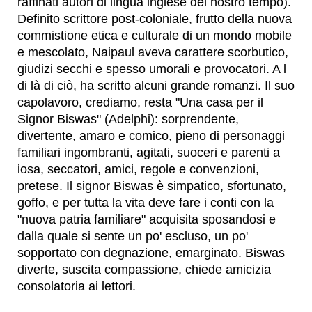
raffinati autori di lingua inglese del nostro tempo).
Definito scrittore post-coloniale, frutto della nuova
commistione etica e culturale di un mondo mobile
e mescolato, Naipaul aveva carattere scorbutico,
giudizi secchi e spesso umorali e provocatori. A l
di là di ciò, ha scritto alcuni grande romanzi. Il suo
capolavoro, crediamo, resta "Una casa per il
Signor Biswas" (Adelphi): sorprendente,
divertente, amaro e comico, pieno di personaggi
familiari ingombranti, agitati, suoceri e parenti a
iosa, seccatori, amici, regole e convenzioni,
pretese. Il signor Biswas è simpatico, sfortunato,
goffo, e per tutta la vita deve fare i conti con la
"nuova patria familiare" acquisita sposandosi e
dalla quale si sente un po' escluso, un po'
sopportato con degnazione, emarginato. Biswas
diverte, suscita compassione, chiede amicizia
consolatoria ai lettori.