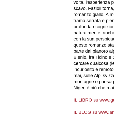
volta, l'esperienza p
scavo, Fazioli torna,
romanzo giallo. A 
trama serrata e piena
profonda ricognizion
naturalmente, anche 
con la sua perspicac
questo romanzo sta n
parte dal pianoro al
Blenio, fra Ticino e
cercare qualcosa (le
incuriosito e remoto
mai, sulle Alpi sviz
montagne e paesaggi
Niger, è più che mai
IL LIBRO su www.gu
IL BLOG su www.and