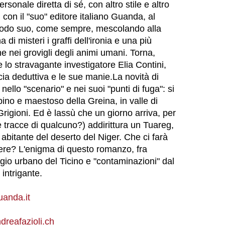
ersonale diretta di sé, con altro stile e altro
 con il "suo" editore italiano Guanda, al
modo suo, come sempre, mescolando alla
 di misteri i graffi dell'ironia e una più
e nei grovigli degli animi umani. Torna,
lo stravagante investigatore Elia Contini,
ia deduttiva e le sue manie.La novità di
ello "scenario" e nei suoi "punti di fuga": si
pino e maestoso della Greina, in valle di
 Grigioni. Ed è lassù che un giorno arriva, per
 tracce di qualcuno?) addirittura un Tuareg,
 abitante del deserto del Niger. Che ci farà
zere? L'enigma di questo romanzo, fra
o urbano del Ticino e "contaminazioni" dal
 intrigante.
anda.it
reafazioli.ch