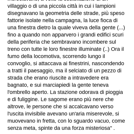
villaggio o di una piccola città in cui i lampioni
disegnavano la geometria delle strade, più speso
fattorie isolate nella campagna, la luce fioca di
una finestra dietro la quale viveva della gente (...)
fino a quando non apparvero i grandi edifici scuri
della periferia che sembravano incombere sul
treno con tutte le loro finestre illuminate (..) Ora il
fumo della locomotiva, scorrendo lungo il
convoglio, si attaccava ai finestrini, nascondendo
a tratti il paesaggio, ma il selciato di un pezzo di
strada che erano riuscite a intravedere era
bagnato, e sui marciapiedi la gente teneva
l'ombrello aperto. La stazione odorava di pioggia
e di fuliggine. Le sagome erano più nere che
altrove, le persone che si accalcavano verso
l'uscita invisibile avevano un'aria miserevole, si
muovevano in fretta, con lo sguardo vacuo, come
senza meta, spinte da una forza misteriosa" .