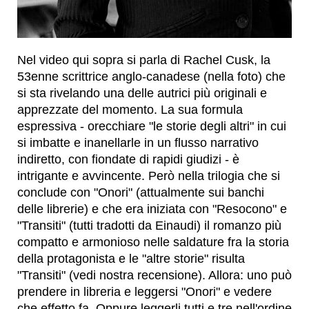
Nel video qui sopra si parla di Rachel Cusk, la
53enne scrittrice anglo-canadese (nella foto) che
si sta rivelando una delle autrici più originali e
apprezzate del momento. La sua formula
espressiva - orecchiare "le storie degli altri" in cui
si imbatte e inanellarle in un flusso narrativo
indiretto, con fiondate di rapidi giudizi - è
intrigante e avvincente. Però nella trilogia che si
conclude con "Onori" (attualmente sui banchi
delle librerie) e che era iniziata con "Resocono" e
"Transiti" (tutti tradotti da Einaudi) il romanzo più
compatto e armonioso nelle saldature fra la storia
della protagonista e le "altre storie" risulta
"Transiti" (vedi nostra recensione). Allora: uno può
prendere in libreria e leggersi "Onori" e vedere
che effetto fa. Oppure leggerli tutti e tre nell'ordine