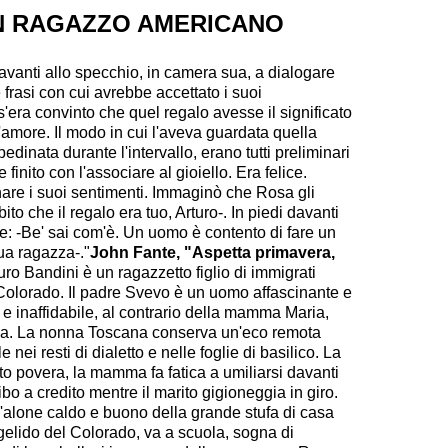
UN RAGAZZO AMERICANO
davanti allo specchio, in camera sua, a dialogare
frasi con cui avrebbe accettato i suoi
'era convinto che quel regalo avesse il significato
'amore. Il modo in cui l'aveva guardata quella
pedinata durante l'intervallo, erano tutti preliminari
finito con l'associare al gioiello. Era felice.
are i suoi sentimenti. Immaginò che Rosa gli
ito che il regalo era tuo, Arturo-. In piedi davanti
se: -Be' sai com'è. Un uomo è contento di fare un
ua ragazza-."
John Fante
, "Aspetta primavera,
uro Bandini è un ragazzetto figlio di immigrati
Colorado. Il padre Svevo è un uomo affascinante e
 e inaffidabile, al contrario della mamma Maria,
sa. La nonna Toscana conserva un'eco remota
e nei resti di dialetto e nelle foglie di basilico. La
to povera, la mamma fa fatica a umiliarsi davanti
ibo a credito mentre il marito gigioneggia in giro.
l'alone caldo e buono della grande stufa di casa
gelido del Colorado, va a scuola, sogna di