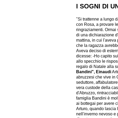
I SOGNI DI 
"Si trattenne a lungo 
con Rosa, a provare le 
ringraziamenti. Ormai s
di una dichiarazione d
mattina, in cui l'aveva 
che la ragazza avrebbe 
Aveva deciso di estern
dicesse: -Ho capito sub
allo specchio le rispo
regalo di Natale alla s
Bandini", Einaudi
Art
abruzzesi che vive in 
seduttore, affabulatore
vera custode della ca
d'Abruzzo, rintracciabil
famiglia Bandini è mol
ai bottegai per avere c
Arturo, quando lascia 
nell'inverno nevoso e 