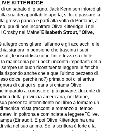
IVE KITTERIDGE
di un sabato di giugno, Jack Kennison inforcò gli
sulla sua decappottabile aperta, si fece passare la
lla grossa pancia e partì alla volta di Portland, a
a, pur di non incontrare Olive Kitteridge lì nel
di Crosby nel Maine"
Elisabeth Strout, "Olive,
allegro consigliare l'affanno e gli acciacchi e le
hia signora in pensione che trascina i suoi
li, le insoddisfazioni, l'incertezza su chi lei
la malinconia per i pochi incontri importanti della
è sempre un buon ricostituente leggere le fatiche
 Ma rispondo anche che a quell'ultimo pezzetto di
o dolce, perché no?) prima o poi ci si arriva
ignora di cui qui si parla si chiama Olive
mo imparato a conoscere, più giovane, docente di
adina della provincia americana, nel Maine,
ua presenza intermittente nel libro a formare un
di tecnica mista (racconti e romanzo al tempo
atevi in poltrona e cominciate a leggere "Olive,
stampa (Einaudi). E poi Olive Kitteridge ha una
i vita nel suo animo. Se la scrittura è forte e la