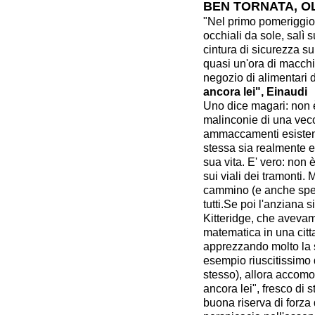
BEN TORNATA, OL
"Nel primo pomeriggio 
occhiali da sole, salì 
cintura di sicurezza su
quasi un'ora di macchin
negozio di alimentari 
ancora lei", Einaudi
Uno dice magari: non è 
malinconie di una vecc
ammaccamenti esistenzia
stessa sia realmente e 
sua vita. E' vero: non 
sui viali dei tramonti.
cammino (e anche spess
tutti.Se poi l'anziana s
Kitteridge, che aveva
matematica in una citt
apprezzando molto la s
esempio riuscitissimo 
stesso), allora accomod
ancora lei", fresco di 
buona riserva di forza d