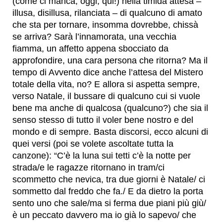
(come ci manca, oggi, qui!) nella timida attesa –
illusa, disillusa, rilanciata – di qualcuno di amato
che sta per tornare, insomma dovrebbe, chissà
se arriva? Sarà l’innamorata, una vecchia
fiamma, un affetto appena sbocciato da
approfondire, una cara persona che ritorna? Ma il
tempo di Avvento dice anche l’attesa del Mistero
totale della vita, no? E allora si aspetta sempre,
verso Natale, il bussare di qualcuno cui si vuole
bene ma anche di qualcosa (qualcuno?) che sia il
senso stesso di tutto il voler bene nostro e del
mondo e di sempre. Basta discorsi, ecco alcuni di
quei versi (poi se volete ascoltate tutta la
canzone): “C’è la luna sui tetti c’è la notte per
strada/e le ragazze ritornano in tram/ci
scommetto che nevica, tra due giorni è Natale/ ci
sommetto dal freddo che fa./ E da dietro la porta
sento uno che sale/ma si ferma due piani più giù/
è un peccato davvero ma io già lo sapevo/ che