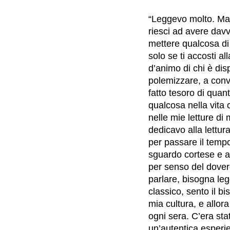
“Leggevo molto. Ma 
riesci ad avere davv
mettere qualcosa di 
solo se ti accosti al
d’animo di chi è disp
polemizzare, a conv
fatto tesoro di quan
qualcosa nella vita
nelle mie letture di
dedicavo alla lettura
per passare il temp
sguardo cortese e a
per senso del dovere
parlare, bisogna le
classico, sento il b
mia cultura, e allor
ogni sera. C’era sta
un’autentica esperi