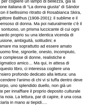
per cogliere un lampo di bellezza, già la
ione italiana di “La donna giusta” di Sándor
on il bellissimo ritratto di Rosabianca Skira,
pittore Balthus (1908-2001): il sublime e il
pensoso di donna. Ma poi naturalmente c’è il
sontuoso, un prisma luccicante di cui ogni
uardo proprio su una identica vicenda di
usione, ambiguità, solitudini; e
 amare ma soprattutto ad essere amato
uomo fine, signorile, onesto, incompiuto,
re complesse di donne, realistiche e
igmatico amico… Ma qui, in attesa di
i questo libro, ci interessa cogliere una
nsiero profondo dedicato alla lettura: una
endere l’animo di chi vi si tuffa dentro deve
orpo, uno splendido duello, non già un
per innaffiare il proprio deposito culturale
ia noia. La lettura, par di capire, è una cosa
ciarla in mano ai tiepidi….