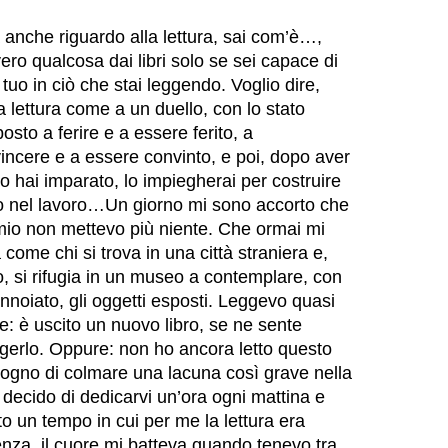
anche riguardo alla lettura, sai com’è…,
ero qualcosa dai libri solo se sei capace di
tuo in ciò che stai leggendo. Voglio dire,
la lettura come a un duello, con lo stato
osto a ferire e a essere ferito, a
incere e a essere convinto, e poi, dopo aver
to hai imparato, lo impiegherai per costruire
 o nel lavoro…Un giorno mi sono accorto che
 mio non mettevo più niente. Che ormai mi
 come chi si trova in una città straniera e,
o, si rifugia in un museo a contemplare, con
nnoiato, gli oggetti esposti. Leggevo quasi
: è uscito un nuovo libro, se ne sente
ggerlo. Oppure: non ho ancora letto questo
isogno di colmare una lacuna così grave nella
a decido di dedicarvi un’ora ogni mattina e
to un tempo in cui per me la lettura era
enza, il cuore mi batteva quando tenevo tra