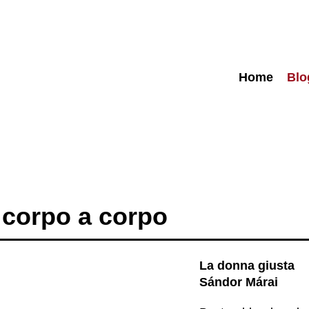
Home
Blo
n corpo a corpo
La donna giusta
Sándor Márai