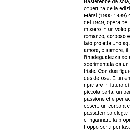
Basterebbe da sola, 
copertina della ediz
M
á
rai (1900-1989) c
del 1949, opera del 
mistero in un volto 
romanzo, corposo e 
lato proietta uno sg
amore, disamore, ill
l’inadeguatezza ad
sperimentata da un 
triste. Con due figu
desiderose. E un en
riparlare in futuro d
piccola perla, un pe
passione che per acc
essere un corpo a c
passatempo elegante 
e ingannare la propr
troppo seria per las