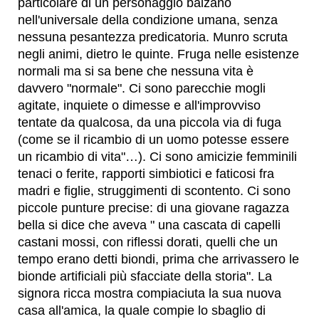
particolare di un personaggio balzano
nell'universale della condizione umana, senza
nessuna pesantezza predicatoria. Munro scruta
negli animi, dietro le quinte. Fruga nelle esistenze
normali ma si sa bene che nessuna vita è
davvero "normale". Ci sono parecchie mogli
agitate, inquiete o dimesse e all'improvviso
tentate da qualcosa, da una piccola via di fuga
(come se il ricambio di un uomo potesse essere
un ricambio di vita"…). Ci sono amicizie femminili
tenaci o ferite, rapporti simbiotici e faticosi fra
madri e figlie, struggimenti di scontento. Ci sono
piccole punture precise: di una giovane ragazza
bella si dice che aveva " una cascata di capelli
castani mossi, con riflessi dorati, quelli che un
tempo erano detti biondi, prima che arrivassero le
bionde artificiali più sfacciate della storia". La
signora ricca mostra compiaciuta la sua nuova
casa all'amica, la quale compie lo sbaglio di