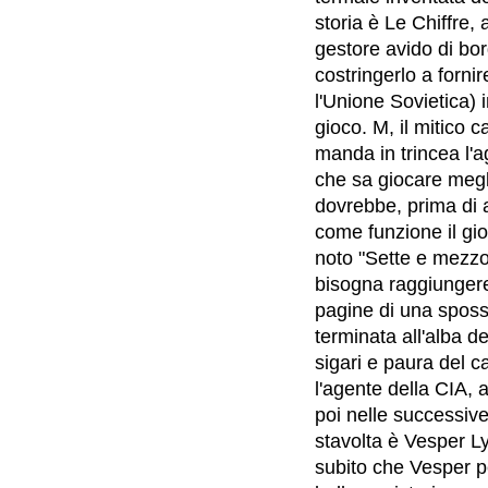
storia è Le Chiffre,
gestore avido di bord
costringerlo a fornir
l'Unione Sovietica)
gioco. M, il mitico 
manda in trincea l'
che sa giocare megli
dovrebbe, prima di a
come funzione il gi
noto "Sette e mezzo
bisogna raggiungere 
pagine di una spossa
terminata all'alba de
sigari e paura del 
l'agente della CIA, 
poi nelle successiv
stavolta è Vesper Ly
subito che Vesper p