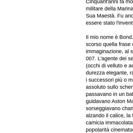
Cinquant'anni fa mo
militare della Marina
Sua Maestà. Fu anche
essere stato l'inve
Il mio nome è Bond.
scorso quella frase 
immaginazione, al se
007. L'agente dei ser
(occhi di velluto e 
durezza elegante, ra
i successori più o m
assoluto sullo scher
passavano in un batt
guidavano Aston Mar
sorseggiavano cham
alzando il calice, la
camicia immacolata.
popolarità cinemato