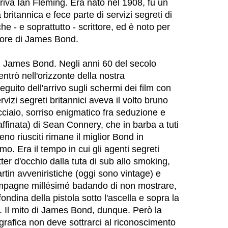
riva Ian Fleming. Era nato nel 1908, fu un
 britannica e fece parte di servizi segreti di
 - e soprattutto - scrittore, ed è noto per
ntore di James Bond.
 James Bond. Negli anni 60 del secolo
entrò nell'orizzonte della nostra
guito dell'arrivo sugli schermi dei film con
vizi segreti britannici aveva il volto bruno
acciaio, sorriso enigmatico fra seduzione e
ffinata) di Sean Connery, che in barba a tuti
eno riusciti rimane il miglior Bond in
mo. Era il tempo in cui gli agenti segreti
er d'occhio dalla tuta di sub allo smoking,
tin avveniristiche (oggi sono vintage) e
pagne millésimé badando di non mostrare,
 fondina della pistola sotto l'ascella e sopra la
 Il mito di James Bond, dunque. Però la
grafica non deve sottrarci al riconoscimento