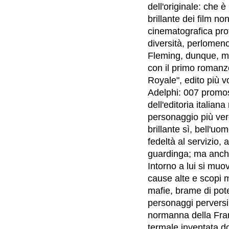
dell'originale: che è
brillante dei film no
cinematografica pro
diversità, perlomeno 
Fleming, dunque, mo
con il primo romanz
Royale", edito più vo
Adelphi: 007 promoss
dell'editoria italian
personaggio più vero
brillante sì, bell'u
fedeltà al servizio, 
guardinga; ma anch
Intorno a lui si muo
cause alte e scopi me
mafie, brame di pote
personaggi perversi.
normanna della Franci
termale inventata do