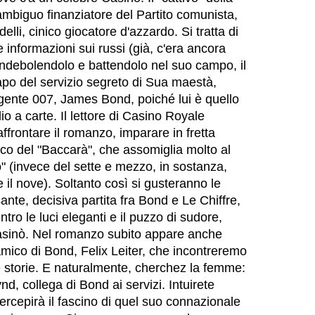
 ambiguo finanziatore del Partito comunista,
elli, cinico giocatore d'azzardo. Si tratta di
e informazioni sui russi (già, c'era ancora
 indebolendolo e battendolo nel suo campo, il
capo del servizio segreto di Sua maestà,
agente 007, James Bond, poiché lui è quello
o a carte. Il lettore di Casino Royale
ffrontare il romanzo, imparare in fretta
oco del "Baccarà", che assomiglia molto al
" (invece del sette e mezzo, in sostanza,
il nove). Soltanto così si gusteranno le
nte, decisiva partita fra Bond e Le Chiffre,
ntro le luci eleganti e il puzzo di sudore,
casinò. Nel romanzo subito appare anche
amico di Bond, Felix Leiter, che incontreremo
e storie. E naturalmente, cherchez la femme:
nd, collega di Bond ai servizi. Intuirete
ercepirà il fascino di quel suo connazionale