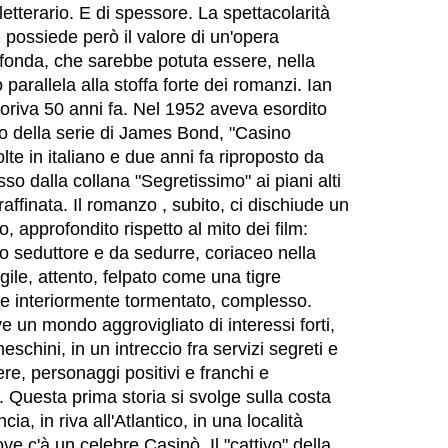
 letterario. E di spessore. La spettacolarità
n possiede però il valore di un'opera
fonda, che sarebbe potuta essere, nella
parallela alla stoffa forte dei romanzi. Ian
riva 50 anni fa. Nel 1952 aveva esordito
o della serie di James Bond, "Casino
lte in italiano e due anni fa riproposto da
o dalla collana "Segretissimo" ai piani alti
a raffinata. Il romanzo , subito, ci dischiude un
, approfondito rispetto al mito dei film:
omo seduttore e da sedurre, coriaceo nella
agile, attento, felpato come una tigre
e interiormente tormentato, complesso.
ve un mondo aggrovigliato di interessi forti,
schini, in un intreccio fra servizi segreti e
re, personaggi positivi e franchi e
 Questa prima storia si svolge sulla costa
a, in riva all'Atlantico, in una località
ve c'à un celebre Casinò. Il "cattivo" della