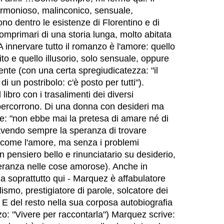
rmonioso, malinconico, sensuale,
no dentro le esistenze di Florentino e di
 comprimari di una storia lunga, molto abitata
 A innervare tutto il romanzo è l'amore: quello
ito e quello illusorio, solo sensuale, oppure
nte (con una certa spregiudicatezza: "il
i un postribolo: c'è posto per tutti").
libro con i trasalimenti dei diversi
 percorrono. Di una donna con desideri ma
ice: "non ebbe mai la pretesa di amare né di
avendo sempre la speranza di trovare
 come l'amore, ma senza i problemi
n pensiero bello e rinunciatario su desiderio,
eranza nelle cose amorose). Anche in
 soprattutto qui - Marquez è affabulatore
ismo, prestigiatore di parole, solcatore dei
 E del resto nella sua corposa autobiografia
o: "Vivere per raccontarla") Marquez scrive: