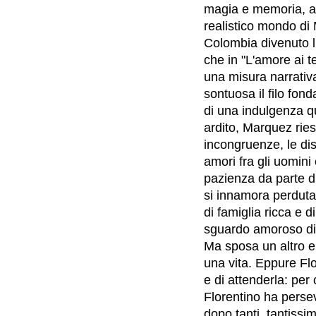
magia e memoria, aff
realistico mondo di 
Colombia divenuto l
che in "L'amore ai 
una misura narrativ
sontuosa il filo fo
di una indulgenza q
ardito, Marquez riesc
incongruenze, le dis
amori fra gli uomini 
pazienza da parte d
si innamora perduta
di famiglia ricca e 
sguardo amoroso di q
Ma sposa un altro e 
una vita. Eppure Fl
e di attenderla: per
Florentino ha perse
dopo tanti, tantiss