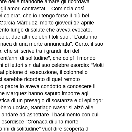
odore delle mandorle amare gli ricordava
gli amori contrastati". Comincia così
 colera", che io ritengo forse il più bel
Garcia Màrquez, morto giovedì 17 aprile
to lungo di salute che aveva evocato,
lo, due altri celebri titoli suoi: "L'autunno
onaca di una morte annunciata". Certo, il suo
che si iscrive tra i grandi libri del
nt'anni di solitudine", che colpì il mondo
ni di lettori sin dal suo celebre esordio: "Molti
 al plotone di esecuzione, il colonnello
i sarebbe ricordato di quel remoto
uo padre lo aveva condotto a conoscere il
ome Marquez hanno saputo imporre agli
fetica di un presagio di sostanza e di epilogo:
ebbero ucciso, Santiago Nasar si alzò alle
r andare ad aspettare il bastimento con cui
", esordisce "Cronaca di una morte
anni di solitudine" vuol dire scoperta di