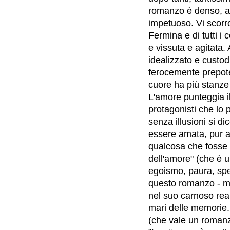
romanzo è denso, a
impetuoso. Vi scorro
Fermina e di tutti i
e vissuta e agitata.
idealizzato e custod
ferocemente prepote
cuore ha più stanze d
L'amore punteggia il 
protagonisti che lo
senza illusioni si d
essere amata, pur 
qualcosa che fosse
dell'amore" (che è u
egoismo, paura, sp
questo romanzo - ma
nel suo carnoso real
mari delle memorie.
(che vale un romanz