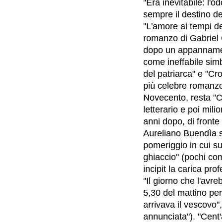
"Era inevitabile: l'
sempre il destino de
"L'amore ai tempi del
romanzo di Gabriel 
dopo un appannamen
come ineffabile simbo
del patriarca" e "Cr
più celebre romanzo, 
Novecento, resta "Ce
letterario e poi milio
anni dopo, di fronte
Aureliano Buendìa s
pomeriggio in cui s
ghiaccio" (pochi c
incipit la carica pro
"Il giorno che l'avr
5,30 del mattino pe
arrivava il vescovo
annunciata"). "Cent'