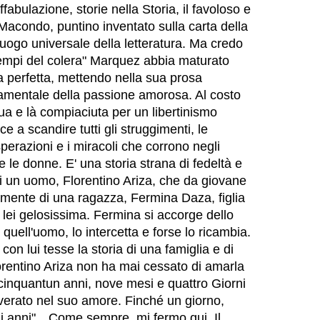
abulazione, storie nella Storia, il favoloso e
Macondo, puntino inventato sulla carta della
uogo universale della letteratura. Ma credo
tempi del colera" Marquez abbia maturato
a perfetta, mettendo nella sua prosa
ndamentale della passione amorosa. Al costo
ua e là compiaciuta per un libertinismo
e a scandire tutti gli struggimenti, le
perazioni e i miracoli che corrono negli
e le donne. E' una storia strana di fedeltà e
i un uomo, Florentino Ariza, che da giovane
mente di una ragazza, Fermina Daza, figlia
di lei gelosissima. Fermina si accorge dello
uell'uomo, lo intercetta e forse lo ricambia.
con lui tesse la storia di una famiglia e di
orentino Ariza non ha mai cessato di amarla
 cinquantun anni, nove mesi e quattro Giorni
verato nel suo amore. Finché un giorno,
imi anni"…Come sempre, mi fermo qui. Il