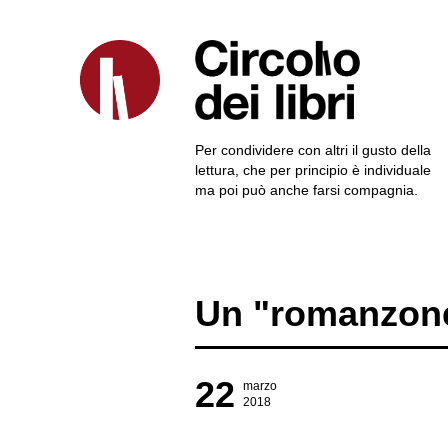
Per condividere con altri il gusto della
lettura, che per principio è individuale
ma poi può anche farsi compagnia.
Un "romanzone
22
marzo
2018