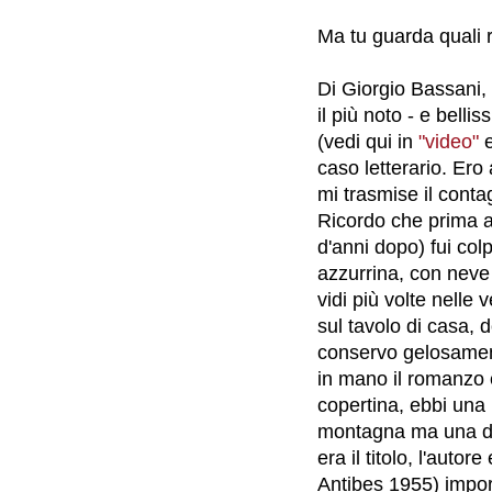
Ma tu guarda quali 
Di Giorgio Bassani,
il più noto - e belli
(vedi qui in
"video"
caso letterario. Ero
mi trasmise il contag
Ricordo che prima an
d'anni dopo) fui col
azzurrina, con neve 
vidi più volte nelle v
sul tavolo di casa, 
conservo gelosament
in mano il romanzo e 
copertina, ebbi una
montagna ma una do
era il titolo, l'auto
Antibes 1955) import