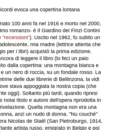
ricordi evoca una copertina lontana
 nato 100 anni fa nel 1916 e morto nel 2000,
ssimo romanzo- è Il Giardino dei Finzi Contini
e
"recensioni"
). Uscito nel 1962, fu subito un
 adolescente, mia madre (lettrice attenta che
io per i libri) acquistò la prima edizione.
cora di leggere il libro (lo feci un paio
pito dalla copertina: una montagna bianca e
e un nero di roccia, su un fondale rosso. La
etrine delle due librerie di Bellinzona, la vidi
dove stava appoggiata la nostra copia (che
e oggi). Soltanto più tardi, quando ripresi
notai titolo e autore dell'opera riprodotta in
 rivelazione. Quella montagna non era una
nna, anzi un nudo di donna. "Nu couché"
re era Nicolas de Staël (San Pietroburgo, 1914,
ante artista russo, emigrato in Belgio e poi