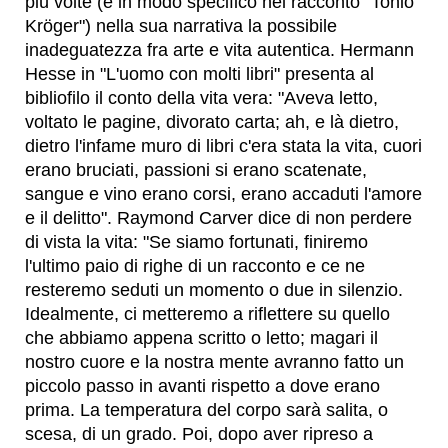
più volte (e in modo specifico nel racconto "Tonio
Kröger") nella sua narrativa la possibile
inadeguatezza fra arte e vita autentica. Hermann
Hesse in "L'uomo con molti libri" presenta al
bibliofilo il conto della vita vera: "Aveva letto,
voltato le pagine, divorato carta; ah, e là dietro,
dietro l'infame muro di libri c'era stata la vita, cuori
erano bruciati, passioni si erano scatenate,
sangue e vino erano corsi, erano accaduti l'amore
e il delitto". Raymond Carver dice di non perdere
di vista la vita: "Se siamo fortunati, finiremo
l'ultimo paio di righe di un racconto e ce ne
resteremo seduti un momento o due in silenzio.
Idealmente, ci metteremo a riflettere su quello
che abbiamo appena scritto o letto; magari il
nostro cuore e la nostra mente avranno fatto un
piccolo passo in avanti rispetto a dove erano
prima. La temperatura del corpo sarà salita, o
scesa, di un grado. Poi, dopo aver ripreso a