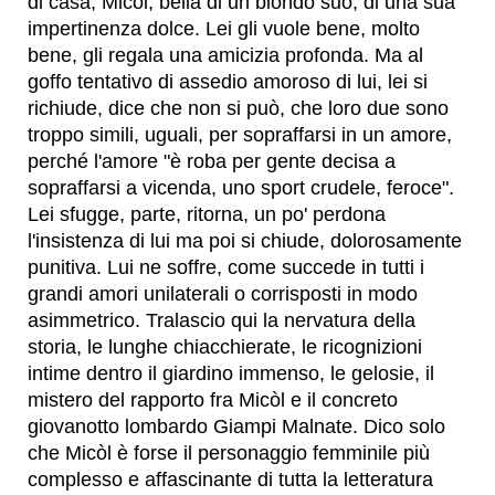
di casa, Micòl, bella di un biondo suo, di una sua
impertinenza dolce. Lei gli vuole bene, molto
bene, gli regala una amicizia profonda. Ma al
goffo tentativo di assedio amoroso di lui, lei si
richiude, dice che non si può, che loro due sono
troppo simili, uguali, per sopraffarsi in un amore,
perché l'amore "è roba per gente decisa a
sopraffarsi a vicenda, uno sport crudele, feroce".
Lei sfugge, parte, ritorna, un po' perdona
l'insistenza di lui ma poi si chiude, dolorosamente
punitiva. Lui ne soffre, come succede in tutti i
grandi amori unilaterali o corrisposti in modo
asimmetrico. Tralascio qui la nervatura della
storia, le lunghe chiacchierate, le ricognizioni
intime dentro il giardino immenso, le gelosie, il
mistero del rapporto fra Micòl e il concreto
giovanotto lombardo Giampi Malnate. Dico solo
che Micòl è forse il personaggio femminile più
complesso e affascinante di tutta la letteratura