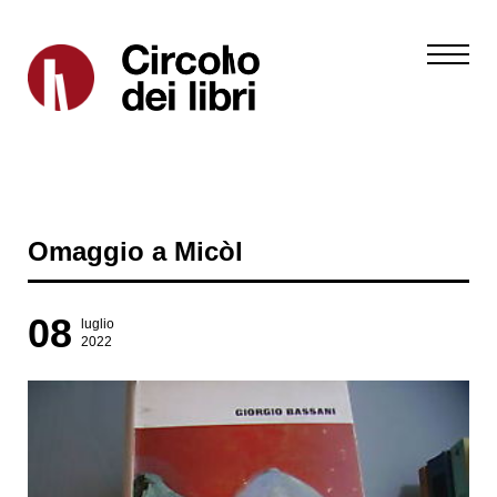
Omaggio a Micòl
08
luglio
2022