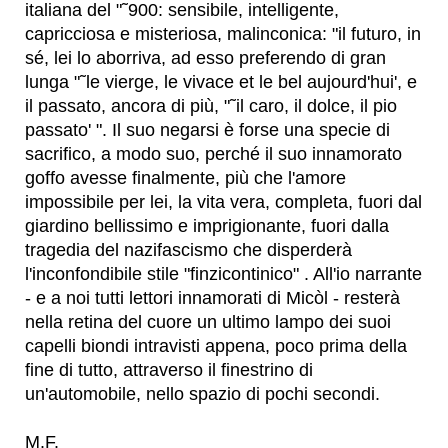
italiana del "˜900: sensibile, intelligente,
capricciosa e misteriosa, malinconica: "il futuro, in
sé, lei lo aborriva, ad esso preferendo di gran
lunga "˜le vierge, le vivace et le bel aujourd'hui', e
il passato, ancora di più, "˜il caro, il dolce, il pio
passato' ". Il suo negarsi è forse una specie di
sacrifico, a modo suo, perché il suo innamorato
goffo avesse finalmente, più che l'amore
impossibile per lei, la vita vera, completa, fuori dal
giardino bellissimo e imprigionante, fuori dalla
tragedia del nazifascismo che disperderà
l'inconfondibile stile "finzicontinico" . All'io narrante
- e a noi tutti lettori innamorati di Micòl - resterà
nella retina del cuore un ultimo lampo dei suoi
capelli biondi intravisti appena, poco prima della
fine di tutto, attraverso il finestrino di
un'automobile, nello spazio di pochi secondi.
M.F.