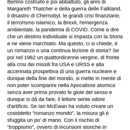
Berlino costruito e poi abbattuto, gli anni di
Margareth Thatcher e della guerra delle Falkland,
il disastro di Chernobyl, le grandi crisi finanziarie,
il terrorismo islamico, la Brexit, l'emergenza
ambientale, la pandemia di COVID. Come a dire
che un destino individuale si impasta con la Storia
e ne viene marchiato. Ma questo, ci si chiede, è
un romanzo o una continua lezione di storia? Se
poi nel 1962 un quattordicenne vergine, di fronte
alla crisi dei missili fra USA e URSS e alla
accennata prospettiva di una guerra nucleare e
dunque della fine del mondo, si mette in mente di
non poter scomparire nella Apocalisse atomica
senza aver prima provato le gioie del sesso e
dunque si dà da fare, il lettore sente odore
d'artificio. Se Ian McEwan ha voluto creare un
cosiddetto "romanzo mondo", la misura gli è
sfuggita un po' di mano. Con il rischio di
"troppismo", ovvero di incursioni storiche in