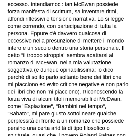
eccesso. Intendiamoci: Ian McEwan possiede
forza manifesta di scrittura, sa inventare ritmi,
affondi riflessivi e tensione narrativa. Lo si legge
come correndo, con partecipazione di tutta la
persona. Eppure c'è davvero qualcosa di
eccessivo nella presunzione di mettere il mondo
intero e un secolo dentro una storia personale. Il
detto "il troppo stroppia" sembra adattarsi al
romanzo di McEwan, nella mia valutazione
soggettiva (e dunque opinabilissima: lo dico
perché di solito parlo soltanto bene dei libri che
mi piacciono ed evito critiche negative e non parlo
dei libri che non mi piacciono). Riconoscendo la
forza viva di alcuni titoli memorabili di McEwan,
come "Espiazione", "Bambini nel tempo",
"Sabato", mi pare giusto sottolineare qualche
perplessità di fronte a un romanzo che possiede
persino una certa aridità di tipo filosofico o
spirituale, quasi che il povero Roland Baines non