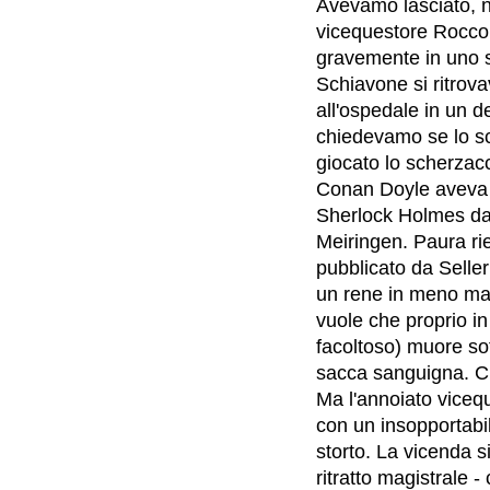
Avevamo lasciato, noi
vicequestore
Rocco
gravemente in uno s
Schiavone si ritrova
all'ospedale in un de
chiedevamo se lo sc
giocato lo scherzacc
Conan Doyle aveva 
Sherlock Holmes dal
Meiringen. Paura rie
pubblicato da Selle
un rene in meno ma 
vuole che proprio i
facoltoso) muore sot
sacca sanguigna. C
Ma l'annoiato vicequ
con un insopportabi
storto. La vicenda s
ritratto magistrale