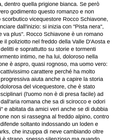
ita, dentro quella prigione bianca. Se però
 vero godimento questo romanzo e non
o scorbutico vicequestore Rocco Schiavone,
ciare dall'inizio: si inizia con "Pista nera",
ne va plus". Rocco Schiavone è un romano
 il poliziotto nel freddo della Valle D'Aosta e
elitti e soprattutto su storie e tormenti
ormento intimo, ne ha lui, doloroso nella
vone è aspro, quasi rognoso, ma uomo vero:
 cattivissimo carattere perché ha molto
a progressiva aiuta anche a capire la storia
olorosa del vicequestore, che è stato
sciplinari (l'uomo non è di presa facile) ad
dall'aria romana che sa di scirocco e odori
i" e abitata da amici veri anche se di dubbia
one non si rassegna al freddo alpino, contro
si difende soltanto indossando un loden e
rks, che inzuppa di neve cambiando oltre
Lui è strano, spesso silenzioso ma quando