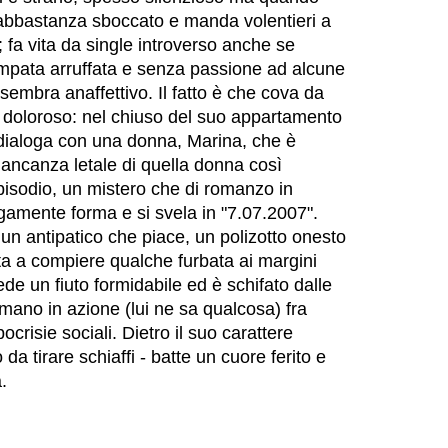
 abbastanza sboccato e manda volentieri a
 fa vita da single introverso anche se
mpata arruffata e senza passione ad alcune
 sembra anaffettivo. Il fatto è che cova da
 doloroso: nel chiuso del suo appartamento
dialoga con una donna, Marina, che è
mancanza letale di quella donna così
pisodio, un mistero che di romanzo in
mente forma e si svela in "7.07.2007".
n antipatico che piace, un polizotto onesto
ta a compiere qualche furbata ai margini
ede un fiuto formidabile ed è schifato dalle
mano in azione (lui ne sa qualcosa) fra
ipocrisie sociali. Dietro il suo carattere
da tirare schiaffi - batte un cuore ferito e
.