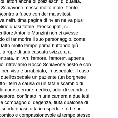
 lettori anche di polizieschi di qualità, il
 Schiavone messo molto male. Ferito
contro a fuoco con dei malavitosi,
va nell'ultima pagina di "Rien ne va plus"
lirio quasi fatale. Preoccupati, ci
rittore Antonio Manzini non ci avesse
io di far morire il suo personaggio, come
fatto molto tempo prima buttando giù
la rupe di una cascata svizzera a
ntrata. In "Ah, l'amore, l'amore", appena
rio, ritroviamo Rocco Schiavone pesto e con
ben vivo e arrabbiato, in ospedale. Il caso
n quell'ospedale un paziente (un borghese
to i ferri a causa di un fatale scambio di
lamoroso errore medico, odor di scandalo.
estore, confinato in una camera a due letti
le compagno di degenza, fiuta qualcosa di
i snoda quasi tutta in ospedale: ed è un
 - comico e compassionevole al tempo stesso