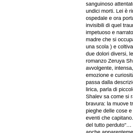
sanguinoso attentat
undici morti. Lei è 
ospedale e ora porta
invisibili di quel tr
impetuoso e narrato
madre che si occupa 
una scola ) e coltiva
due dolori diversi, 
romanzo Zeruya Shal
avvolgente, intensa,
emozione e curiosit
passa dalla descrizi
lirica, parla di pic
Shalev sa come si r
bravura: la muove tr
pieghe delle cose e d
eventi che capitano.
del tutto perduto"…
anche apparentement