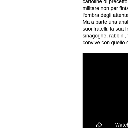
cartoline di precett
militare non per fint
l'ombra degli attent
Ma a parte una analo
suoi fratelli, la sua
sinagoghe, rabbini, T
convive con quello 