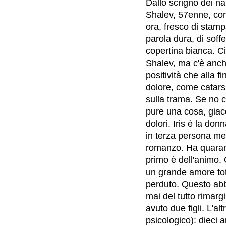
Dallo scrigno dei n
Shalev, 57enne, con b
ora, fresco di stamp
parola dura, di sof
copertina bianca. Ci
Shalev, ma c'è anche 
positività che alla f
dolore, come catars
sulla trama. Se no c
pure una cosa, giacc
dolori. Iris è la do
in terza persona mes
romanzo. Ha quarant
primo è dell'animo. 
un grande amore tot
perduto. Questo abb
mai del tutto rimarg
avuto due figli. L'al
psicologico): dieci 