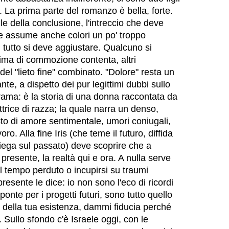
cile. La prima parte del romanzo è bella, forte.
cile della conclusione, l'intreccio che deve
le assume anche colori un po' troppo
i tutto si deve aggiustare. Qualcuno si
ima di commozione contenta, altri
 del "lieto fine" combinato. "Dolore" resta un
te, a dispetto dei pur legittimi dubbi sullo
rama: è la storia di una donna raccontata da
trice di razza; la quale narra un denso,
o di amore sentimentale, umori coniugali,
voro. Alla fine Iris (che teme il futuro, diffida
piega sul passato) deve scoprire che a
 presente, la realtà qui e ora. A nulla serve
l tempo perduto o incupirsi su traumi
presente le dice: io non sono l'eco di ricordi
ponte per i progetti futuri, sono tutto quello
a della tua esistenza, dammi fiducia perché
. Sullo sfondo c'è Israele oggi, con le