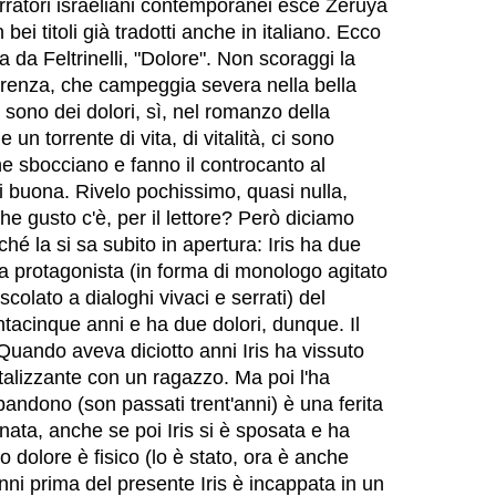
arratori israeliani contemporanei esce Zeruya
ei titoli già tradotti anche in italiano. Ecco
a da Feltrinelli, "Dolore". Non scoraggi la
ferenza, che campeggia severa nella bella
 sono dei dolori, sì, nel romanzo della
un torrente di vita, di vitalità, ci sono
ine sbocciano e fanno il controcanto al
i buona. Rivelo pochissimo, quasi nulla,
he gusto c'è, per il lettore? Però diciamo
hé la si sa subito in apertura: Iris ha due
nna protagonista (in forma di monologo agitato
colato a dialoghi vivaci e serrati) del
acinque anni e ha due dolori, dunque. Il
Quando aveva diciotto anni Iris ha vissuto
alizzante con un ragazzo. Ma poi l'ha
andono (son passati trent'anni) è una ferita
inata, anche se poi Iris si è sposata e ha
tro dolore è fisico (lo è stato, ora è anche
anni prima del presente Iris è incappata in un