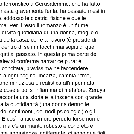
o terroristico a Gerusalemme, che ha fatto
rimasta gravemente ferita, ha passato mesi in
 addosso le cicatrici fisiche e quelle
auma. Per il resto il romanzo è un fiume
 di vita quotidiana di una donna, moglie e
della casa, corre al lavoro (è preside di
 dentro di sé i rintocchi mai sopiti di quei
legati al passato. In questa prima parte del
ev si conferma narratrice pura: è
 concitata, bravissima nell'accendere
à a ogni pagina. Incalza, cambia ritmo,
one minuziosa e realistica all'impennata
cole cose e poi si infiamma di metafore. Zeruya
acconta una storia e la inscena con grande
a la quotidianità (una donna dentro le
ei sentimenti, dei nodi psicologici) e gli
 E così l'antico amore perduto forse non è
 : ma c'è un marito robusto e concreto e
e abbastanza indifferente, ci sono due figli