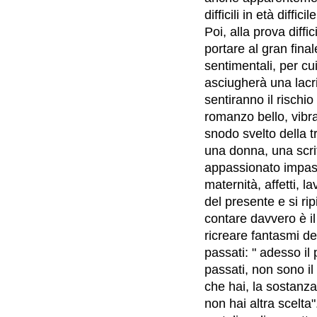
difficili in età diffi
Poi, alla prova diffi
portare al gran fina
sentimentali, per cu
asciugherà una lacr
sentiranno il rischio
romanzo bello, vibran
snodo svelto della t
una donna, una scrit
appassionato impast
maternità, affetti, la
del presente e si ri
contare davvero è il
ricreare fantasmi de
passati: " adesso il 
passati, non sono il 
che hai, la sostanz
non hai altra scelta"