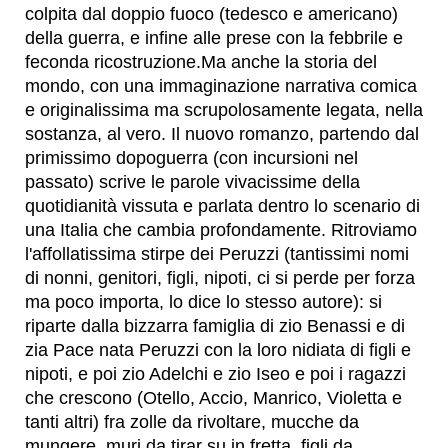
colpita dal doppio fuoco (tedesco e americano)
della guerra, e infine alle prese con la febbrile e
feconda ricostruzione.Ma anche la storia del
mondo, con una immaginazione narrativa comica
e originalissima ma scrupolosamente legata, nella
sostanza, al vero. Il nuovo romanzo, partendo dal
primissimo dopoguerra (con incursioni nel
passato) scrive le parole vivacissime della
quotidianità vissuta e parlata dentro lo scenario di
una Italia che cambia profondamente. Ritroviamo
l'affollatissima stirpe dei Peruzzi (tantissimi nomi
di nonni, genitori, figli, nipoti, ci si perde per forza
ma poco importa, lo dice lo stesso autore): si
riparte dalla bizzarra famiglia di zio Benassi e di
zia Pace nata Peruzzi con la loro nidiata di figli e
nipoti, e poi zio Adelchi e zio Iseo e poi i ragazzi
che crescono (Otello, Accio, Manrico, Violetta e
tanti altri) fra zolle da rivoltare, mucche da
mungere, muri da tirar su in fretta, figli da