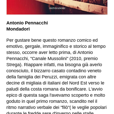
Antonio Pennacchi
Mondadori
Per gustare bene questo romanzo comico ed
emotivo, gergale, immaginifico e storico al tempo
stesso, occorre aver letto prima, di Antonio
Pennacchi, "Canale Mussolini" (2010, premio
Strega). Riappare infatti, ma bisogna già averlo
conosciuto, il bizzarro casato contadino veneto
della famiglia dei Peruzzi, emigrata con altre
decine di migliaia di italiani del Nord Est verso le
paludi della costa romana da bonificare. L'avvio
epico di questa saga l'avevamo scoperto e molto
goduto in quel primo romanzo, scandito nel il
ritmo narrativo verbale dei "filò"( le veglie popolari
durante le fredde sere d'inverno nelle stalle