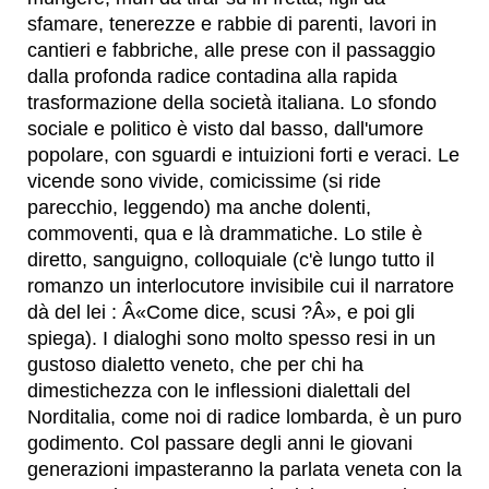
sfamare, tenerezze e rabbie di parenti, lavori in
cantieri e fabbriche, alle prese con il passaggio
dalla profonda radice contadina alla rapida
trasformazione della società italiana. Lo sfondo
sociale e politico è visto dal basso, dall'umore
popolare, con sguardi e intuizioni forti e veraci. Le
vicende sono vivide, comicissime (si ride
parecchio, leggendo) ma anche dolenti,
commoventi, qua e là drammatiche. Lo stile è
diretto, sanguigno, colloquiale (c'è lungo tutto il
romanzo un interlocutore invisibile cui il narratore
dà del lei : Â«Come dice, scusi ?Â», e poi gli
spiega). I dialoghi sono molto spesso resi in un
gustoso dialetto veneto, che per chi ha
dimestichezza con le inflessioni dialettali del
Norditalia, come noi di radice lombarda, è un puro
godimento. Col passare degli anni le giovani
generazioni impasteranno la parlata veneta con la