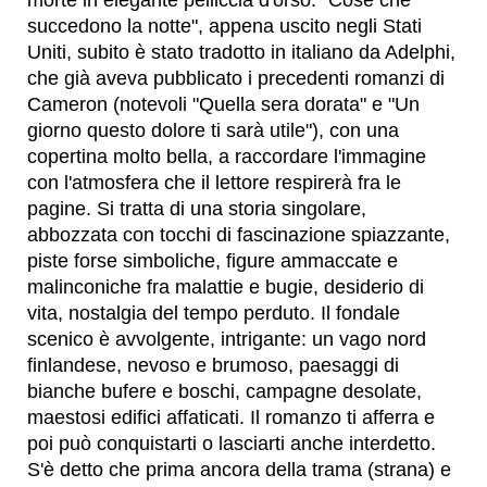
morte in elegante pelliccia d'orso. "Cose che
succedono la notte", appena uscito negli Stati
Uniti, subito è stato tradotto in italiano da Adelphi,
che già aveva pubblicato i precedenti romanzi di
Cameron (notevoli "Quella sera dorata" e "Un
giorno questo dolore ti sarà utile"), con una
copertina molto bella, a raccordare l'immagine
con l'atmosfera che il lettore respirerà fra le
pagine. Si tratta di una storia singolare,
abbozzata con tocchi di fascinazione spiazzante,
piste forse simboliche, figure ammaccate e
malinconiche fra malattie e bugie, desiderio di
vita, nostalgia del tempo perduto. Il fondale
scenico è avvolgente, intrigante: un vago nord
finlandese, nevoso e brumoso, paesaggi di
bianche bufere e boschi, campagne desolate,
maestosi edifici affaticati. Il romanzo ti afferra e
poi può conquistarti o lasciarti anche interdetto.
S'è detto che prima ancora della trama (strana) e