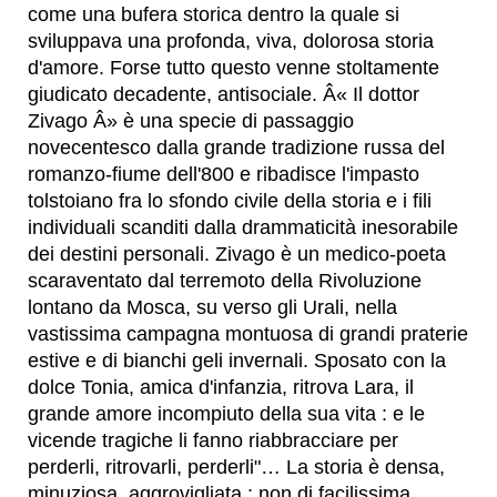
come una bufera storica dentro la quale si
sviluppava una profonda, viva, dolorosa storia
d'amore. Forse tutto questo venne stoltamente
giudicato decadente, antisociale. Â« Il dottor
Zivago Â» è una specie di passaggio
novecentesco dalla grande tradizione russa del
romanzo-fiume dell'800 e ribadisce l'impasto
tolstoiano fra lo sfondo civile della storia e i fili
individuali scanditi dalla drammaticità inesorabile
dei destini personali. Zivago è un medico-poeta
scaraventato dal terremoto della Rivoluzione
lontano da Mosca, su verso gli Urali, nella
vastissima campagna montuosa di grandi praterie
estive e di bianchi geli invernali. Sposato con la
dolce Tonia, amica d'infanzia, ritrova Lara, il
grande amore incompiuto della sua vita : e le
vicende tragiche li fanno riabbracciare per
perderli, ritrovarli, perderli"… La storia è densa,
minuziosa, aggrovigliata : non di facilissima