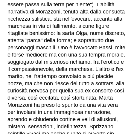
essere passa sulla terra per niente"). L'abilità
narrativa di Morazzoni, tenuta alta dalla consueta
ricchezza stilistica, sta nell'evocare, accanto alla
marchesa in via di fallimento, alcune figure
ritagliate benissimo: la sarta Olga, nume discreto,
attenta "parca" della forma; e soprattutto due
personaggi maschili. Uno è l'avvocato Bassi, mite
e forse mediocre ma con una sua tempra morale,
soggiogato dal misterioso richiamo, fra l'erotico e
il compassionevole, della marchesa. L'altro è l'ex
marito, nel frattempo convolato a più placide
nozze, ma che non riesce del tutto a sottrarsi alla
curiosità nervosa per quella sua ex consorte così
diversa, così eccitata, così sfortunata. Marta
Morazzoni ha preso lo spunto da una vita vera
per involarsi in una immaginosa narrazione,
aprendo e chiudendo cortine e veli di allusioni,
mistero, sensazioni, indefinitezza. Sprizzano
scintille vivaci ma anche subito si avverte sin