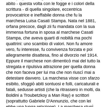
abito - questa volta con le fogge e i colori della
scrittura - di quella singolare, eccentrica
provocatrice e ineffabile donna che fu la
marchesa Luisa Casati Stampa. Nata nel 1881,
orfana precoce, dagli zii fu mandata con la sua
immensa fortuna in sposa al marchese Casati
Stampa, che aveva quarti di nobiltà ma pochi
quattrini: uno scambio di valori. Non fu amore
vero, fu interesse, fu convivenza forzata e poi
allegramente disattesa, fino al divorzio nel 1914.
Eppure il marchese non dimenticò mai del tutto la
stregata e ripulsiva attrazione per quella donna
che non faceva per lui ma che non riuscì mai a
detestare davvero. La marchesa visse con sfarzo
esibito, sfoggiò abiti sontuosi e folli, caricaturali e
fatali, sedusse artisti (che la ritrassero in molti, da
Boldini a Troubetzkoy a Man Ray) e scrittori
(soprattutto Gabriele D'Annunzio, che con lei
ebbe una lunga relazione). La marchesa stupì,