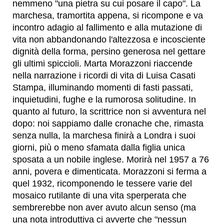
nemmeno "una pietra su cui posare il capo". La
marchesa, tramortita appena, si ricompone e va
incontro adagio al fallimento e alla mutazione di
vita non abbandonando l'altezzosa e incosciente
dignità della forma, persino generosa nel gettare
gli ultimi spiccioli. Marta Morazzoni riaccende
nella narrazione i ricordi di vita di Luisa Casati
Stampa, illuminando momenti di fasti passati,
inquietudini, fughe e la rumorosa solitudine. In
quanto al futuro, la scrittrice non si avventura nel
dopo: noi sappiamo dalle cronache che, rimasta
senza nulla, la marchesa finirà a Londra i suoi
giorni, più o meno sfamata dalla figlia unica
sposata a un nobile inglese. Morirà nel 1957 a 76
anni, povera e dimenticata. Morazzoni si ferma a
quel 1932, ricomponendo le tessere varie del
mosaico rutilante di una vita sperperata che
sembrerebbe non aver avuto alcun senso (ma
una nota introduttiva ci avverte che "nessun