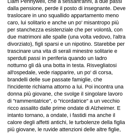
Liam Pennywell, che a sessant'anni, a due passi
dalla pensione, perde il posto di insegnante. Deve
traslocare in uno squallido appartamento meno
caro, lui solitario e anche un po' misantropo più
per stanchezza esistenziale che per volontà, con
due matrimoni alle spalle (una volta vedovo, l'altra
divorziato), figli sparsi e un nipotino. Starebbe per
trascinare una vita di serali minestre solitarie e
sperduti passi in periferia quando un ladro
notturno gli dà una botta in testa. Risvegliatosi
all'ospedale, vede riapparire, un po' di corsa,
brandelli delle sue passate famiglie, che
l'incidente richiama attorno a lui. Poi incontra una
donna più giovane, che svolge il singolare lavoro
di "rammentatrice", o "ricordatrice" a un vecchio
ricco assalito dalle prime ondate di Alzheimer. E
intanto tornano, a ondate, i fastidi ma anche il
calore degli affetti antichi, le turbolenze della figlia
più giovane, le ruvide attenzioni delle altre figlie,