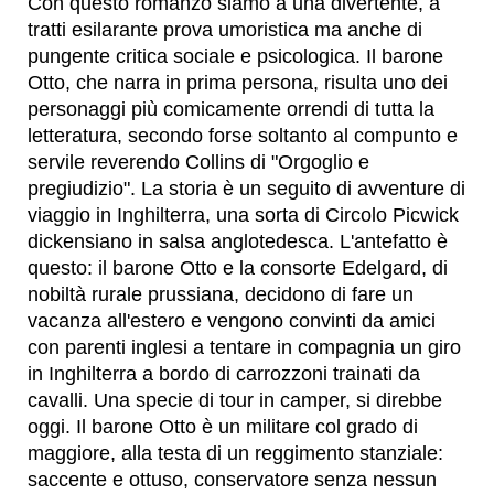
Con questo romanzo siamo a una divertente, a
tratti esilarante prova umoristica ma anche di
pungente critica sociale e psicologica. Il barone
Otto, che narra in prima persona, risulta uno dei
personaggi più comicamente orrendi di tutta la
letteratura, secondo forse soltanto al compunto e
servile reverendo Collins di "Orgoglio e
pregiudizio". La storia è un seguito di avventure di
viaggio in Inghilterra, una sorta di Circolo Picwick
dickensiano in salsa anglotedesca. L'antefatto è
questo: il barone Otto e la consorte Edelgard, di
nobiltà rurale prussiana, decidono di fare un
vacanza all'estero e vengono convinti da amici
con parenti inglesi a tentare in compagnia un giro
in Inghilterra a bordo di carrozzoni trainati da
cavalli. Una specie di tour in camper, si direbbe
oggi. Il barone Otto è un militare col grado di
maggiore, alla testa di un reggimento stanziale:
saccente e ottuso, conservatore senza nessun