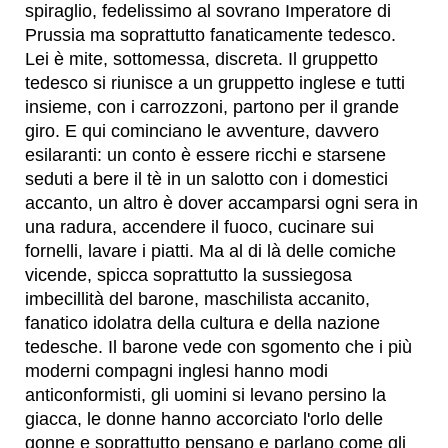
spiraglio, fedelissimo al sovrano Imperatore di
Prussia ma soprattutto fanaticamente tedesco.
Lei è mite, sottomessa, discreta. Il gruppetto
tedesco si riunisce a un gruppetto inglese e tutti
insieme, con i carrozzoni, partono per il grande
giro. E qui cominciano le avventure, davvero
esilaranti: un conto è essere ricchi e starsene
seduti a bere il tè in un salotto con i domestici
accanto, un altro è dover accamparsi ogni sera in
una radura, accendere il fuoco, cucinare sui
fornelli, lavare i piatti. Ma al di là delle comiche
vicende, spicca soprattutto la sussiegosa
imbecillità del barone, maschilista accanito,
fanatico idolatra della cultura e della nazione
tedesche. Il barone vede con sgomento che i più
moderni compagni inglesi hanno modi
anticonformisti, gli uomini si levano persino la
giacca, le donne hanno accorciato l'orlo delle
gonne e soprattutto pensano e parlano come gli