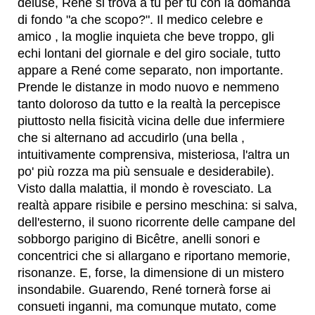
deluse, René si trova a tu per tu con la domanda
di fondo "a che scopo?". Il medico celebre e
amico , la moglie inquieta che beve troppo, gli
echi lontani del giornale e del giro sociale, tutto
appare a René come separato, non importante.
Prende le distanze in modo nuovo e nemmeno
tanto doloroso da tutto e la realtà la percepisce
piuttosto nella fisicità vicina delle due infermiere
che si alternano ad accudirlo (una bella ,
intuitivamente comprensiva, misteriosa, l'altra un
po' più rozza ma più sensuale e desiderabile).
Visto dalla malattia, il mondo è rovesciato. La
realtà appare risibile e persino meschina: si salva,
dell'esterno, il suono ricorrente delle campane del
sobborgo parigino di Bicêtre, anelli sonori e
concentrici che si allargano e riportano memorie,
risonanze. E, forse, la dimensione di un mistero
insondabile. Guarendo, René tornerà forse ai
consueti inganni, ma comunque mutato, come