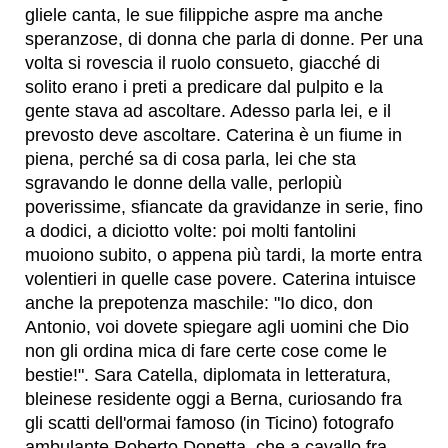
gliele canta, le sue filippiche aspre ma anche
speranzose, di donna che parla di donne. Per una
volta si rovescia il ruolo consueto, giacché di
solito erano i preti a predicare dal pulpito e la
gente stava ad ascoltare. Adesso parla lei, e il
prevosto deve ascoltare. Caterina è un fiume in
piena, perché sa di cosa parla, lei che sta
sgravando le donne della valle, perlopiù
poverissime, sfiancate da gravidanze in serie, fino
a dodici, a diciotto volte: poi molti fantolini
muoiono subito, o appena più tardi, la morte entra
volentieri in quelle case povere. Caterina intuisce
anche la prepotenza maschile: "Io dico, don
Antonio, voi dovete spiegare agli uomini che Dio
non gli ordina mica di fare certe cose come le
bestie!". Sara Catella, diplomata in letteratura,
bleinese residente oggi a Berna, curiosando fra
gli scatti dell'ormai famoso (in Ticino) fotografo
ambulante Roberto Donetta, che a cavallo fra