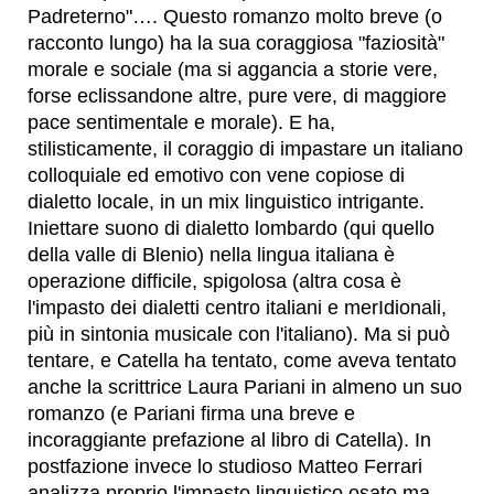
Padreterno"…. Questo romanzo molto breve (o
racconto lungo) ha la sua coraggiosa "faziosità"
morale e sociale (ma si aggancia a storie vere,
forse eclissandone altre, pure vere, di maggiore
pace sentimentale e morale). E ha,
stilisticamente, il coraggio di impastare un italiano
colloquiale ed emotivo con vene copiose di
dialetto locale, in un mix linguistico intrigante.
Iniettare suono di dialetto lombardo (qui quello
della valle di Blenio) nella lingua italiana è
operazione difficile, spigolosa (altra cosa è
l'impasto dei dialetti centro italiani e merIdionali,
più in sintonia musicale con l'italiano). Ma si può
tentare, e Catella ha tentato, come aveva tentato
anche la scrittrice Laura Pariani in almeno un suo
romanzo (e Pariani firma una breve e
incoraggiante prefazione al libro di Catella). In
postfazione invece lo studioso Matteo Ferrari
analizza proprio l'impasto linguistico osato ma