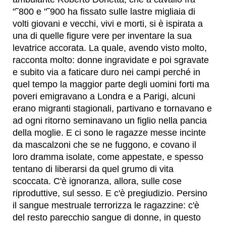
"˜800 e "˜900 ha fissato sulle lastre migliaia di
volti giovani e vecchi, vivi e morti, si è ispirata a
una di quelle figure vere per inventare la sua
levatrice accorata. La quale, avendo visto molto,
racconta molto: donne ingravidate e poi sgravate
e subito via a faticare duro nei campi perché in
quel tempo la maggior parte degli uomini forti ma
poveri emigravano a Londra e a Parigi, alcuni
erano migranti stagionali, partivano e tornavano e
ad ogni ritorno seminavano un figlio nella pancia
della moglie. E ci sono le ragazze messe incinte
da mascalzoni che se ne fuggono, e covano il
loro dramma isolate, come appestate, e spesso
tentano di liberarsi da quel grumo di vita
scoccata. C'è ignoranza, allora, sulle cose
riproduttive, sul sesso. E c'è pregiudizio. Persino
il sangue mestruale terrorizza le ragazzine: c'è
del resto parecchio sangue di donne, in questo