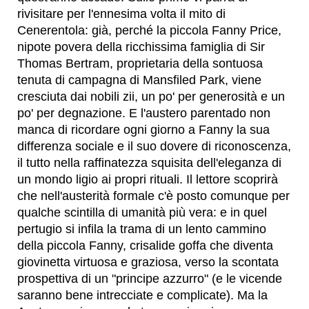
rivisitare per l'ennesima volta il mito di
Cenerentola: già, perché la piccola Fanny Price,
nipote povera della ricchissima famiglia di Sir
Thomas Bertram, proprietaria della sontuosa
tenuta di campagna di Mansfiled Park, viene
cresciuta dai nobili zii, un po' per generosità e un
po' per degnazione. E l'austero parentado non
manca di ricordare ogni giorno a Fanny la sua
differenza sociale e il suo dovere di riconoscenza,
il tutto nella raffinatezza squisita dell'eleganza di
un mondo ligio ai propri rituali. Il lettore scoprirà
che nell'austerità formale c'è posto comunque per
qualche scintilla di umanità più vera: e in quel
pertugio si infila la trama di un lento cammino
della piccola Fanny, crisalide goffa che diventa
giovinetta virtuosa e graziosa, verso la scontata
prospettiva di un "principe azzurro" (e le vicende
saranno bene intrecciate e complicate). Ma la