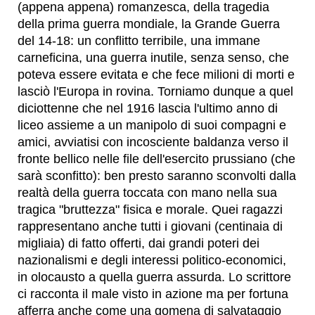
(appena appena) romanzesca, della tragedia
della prima guerra mondiale, la Grande Guerra
del 14-18: un conflitto terribile, una immane
carneficina, una guerra inutile, senza senso, che
poteva essere evitata e che fece milioni di morti e
lasciò l'Europa in rovina. Torniamo dunque a quel
diciottenne che nel 1916 lascia l'ultimo anno di
liceo assieme a un manipolo di suoi compagni e
amici, avviatisi con incosciente baldanza verso il
fronte bellico nelle file dell'esercito prussiano (che
sarà sconfitto): ben presto saranno sconvolti dalla
realtà della guerra toccata con mano nella sua
tragica "bruttezza" fisica e morale. Quei ragazzi
rappresentano anche tutti i giovani (centinaia di
migliaia) di fatto offerti, dai grandi poteri dei
nazionalismi e degli interessi politico-economici,
in olocausto a quella guerra assurda. Lo scrittore
ci racconta il male visto in azione ma per fortuna
afferra anche come una gomena di salvataggio