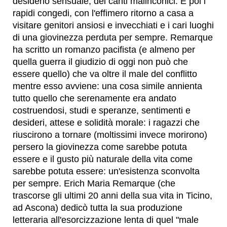
desiderio sensuale, dei canti malinconici. E poi i
rapidi congedi, con l'effimero ritorno a casa a
visitare genitori ansiosi e invecchiati e i cari luoghi
di una giovinezza perduta per sempre. Remarque
ha scritto un romanzo pacifista (e almeno per
quella guerra il giudizio di oggi non può che
essere quello) che va oltre il male del conflitto
mentre esso avviene: una cosa simile annienta
tutto quello che serenamente era andato
costruendosi, studi e speranze, sentimenti e
desideri, attese e solidità morale: i ragazzi che
riuscirono a tornare (moltissimi invece morirono)
persero la giovinezza come sarebbe potuta
essere e il gusto più naturale della vita come
sarebbe potuta essere: un'esistenza sconvolta
per sempre. Erich Maria Remarque (che
trascorse gli ultimi 20 anni della sua vita in Ticino,
ad Ascona) dedicò tutta la sua produzione
letteraria all'esorcizzazione lenta di quel "male