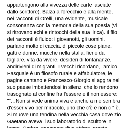
appartengono alla vivezza delle carte lasciate
dallo scrittore). Balza all'orecchio e alla mente,
nei racconti di Orelli, una evidente, musicale
consonanza con la memoria della sua poesia (vi
si ritrovano echi e rintocchi della sua lirica). Il filo
dei racconti è fluido: i giovanotti, gli uomini,
parlano molto di caccia, di piccole cose piane,
gatti e donne, mucche nella stalla, fieno da
tagliare, vita da vivere, desideri di lontananze,
andirivieni di migranti. I vecchi ricordano, l'amico
Pasquale è un filosofo rurale e affabulatore, le
pagine cantano e Francesco-Giorgio si aggira nel
suo paese imbattendosi in silenzi che lo rendono
trasognato al confine fra l'essere e il non essere:
""…Non si vede anima viva e anche a me sembra
d'esser vivo per miracolo, uno che c'è e non c "˜è.
Si muove una tendina nella vecchia casa dove zio
Gaetano aveva il suo laboratorio di scultore in