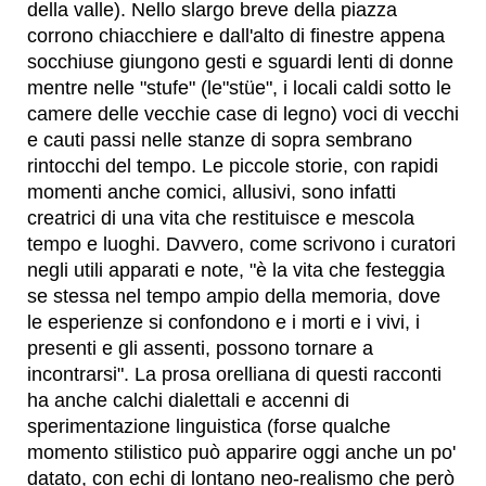
della valle). Nello slargo breve della piazza
corrono chiacchiere e dall'alto di finestre appena
socchiuse giungono gesti e sguardi lenti di donne
mentre nelle "stufe" (le"stüe", i locali caldi sotto le
camere delle vecchie case di legno) voci di vecchi
e cauti passi nelle stanze di sopra sembrano
rintocchi del tempo. Le piccole storie, con rapidi
momenti anche comici, allusivi, sono infatti
creatrici di una vita che restituisce e mescola
tempo e luoghi. Davvero, come scrivono i curatori
negli utili apparati e note, "è la vita che festeggia
se stessa nel tempo ampio della memoria, dove
le esperienze si confondono e i morti e i vivi, i
presenti e gli assenti, possono tornare a
incontrarsi". La prosa orelliana di questi racconti
ha anche calchi dialettali e accenni di
sperimentazione linguistica (forse qualche
momento stilistico può apparire oggi anche un po'
datato, con echi di lontano neo-realismo che però