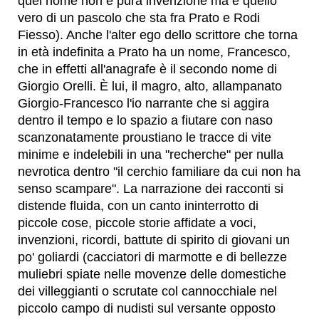
quel nome non è pura invenzione ma è quello
vero di un pascolo che sta fra Prato e Rodi
Fiesso). Anche l'alter ego dello scrittore che torna
in età indefinita a Prato ha un nome, Francesco,
che in effetti all'anagrafe è il secondo nome di
Giorgio Orelli. È lui, il magro, alto, allampanato
Giorgio-Francesco l'io narrante che si aggira
dentro il tempo e lo spazio a fiutare con naso
scanzonatamente proustiano le tracce di vite
minime e indelebili in una "recherche" per nulla
nevrotica dentro "il cerchio familiare da cui non ha
senso scampare". La narrazione dei racconti si
distende fluida, con un canto ininterrotto di
piccole cose, piccole storie affidate a voci,
invenzioni, ricordi, battute di spirito di giovani un
po' goliardi (cacciatori di marmotte e di bellezze
muliebri spiate nelle movenze delle domestiche
dei villeggianti o scrutate col cannocchiale nel
piccolo campo di nudisti sul versante opposto