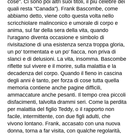
cose". Ci sono poi altri suoi titoli, il più celebre dei
quali resta "Canada"). Frank Bascombe, come
abbiamo detto, viene colto questa volta nello
scricchiolare malinconico e umorale di corpo e
anima, sul far della sera della vita, quando
l'uragano diventa occasione e simbolo di
rivisitazione di una esistenza senza troppa gloria,
un po' tormentata e un po' fiacca, non priva di
slanci e di delusioni. La vita, insomma. Bascombe
riflette sul vivere e il morire, sulla malattia e la
decadenza del corpo. Quando il fieno in cascina
degli anni è tanto, per forza di cose tutta quella
memoria contiene anche pagine difficili,
ammaccature anche pesanti. Il tempo crea piccoli
disfacimenti, talvolta drammi seri. Come la perdita
per malattia del figlio Teddy, o il rapporto non
facile, intermittente, con due figli adulti, che
vivono lontano. Frank, accasato con una nuova
donna, torna a far visita, con qualche regolarità,