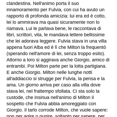
clandestina. Nell'animo porta il suo
innamoramento per Fulvia, con cui ha avuto un
rapporto di profonda amicizia: lui era ed è cotto,
lei lo ammirava ma quasi sicuramente non lo
riamava. Lui le parlava bene, le raccontava di
libri, scrittori, vita, le mandava lettere bellissime
che lei adorava leggere. Fulvia stava in una villa
appena fuori Alba ed è lì che Milton la frequentò
(sperando nell'amore di lei, senza troppo esito).
Attorno a loro si aggirava anche Giorgio, amico di
entrambi. Poi Milton parte per la lotta partigiana.
E anche Giorgio. Milton nelle lunghe notti
all'addiaccio si strugge per Fulvia, la pensa e la
ama. Un giorno arriva per caso alla villa dove
stava lei, nel frattempo sfollata. Ci sta solo la
custode, che insinua nell'animo di Milton il
sospetto che Fulvia abbia amoreggiato con
Giorgio. Il tarlo corrode Milton, che vuole sapere:
non per agire o punire, soltanto per sapere, per