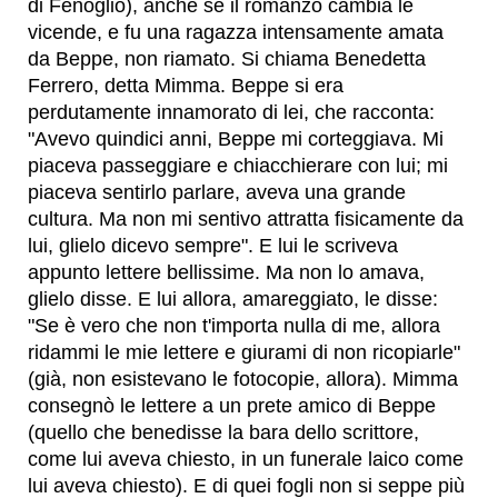
di Fenoglio), anche se il romanzo cambia le
vicende, e fu una ragazza intensamente amata
da Beppe, non riamato. Si chiama Benedetta
Ferrero, detta Mimma. Beppe si era
perdutamente innamorato di lei, che racconta:
"Avevo quindici anni, Beppe mi corteggiava. Mi
piaceva passeggiare e chiacchierare con lui; mi
piaceva sentirlo parlare, aveva una grande
cultura. Ma non mi sentivo attratta fisicamente da
lui, glielo dicevo sempre". E lui le scriveva
appunto lettere bellissime. Ma non lo amava,
glielo disse. E lui allora, amareggiato, le disse:
"Se è vero che non t'importa nulla di me, allora
ridammi le mie lettere e giurami di non ricopiarle"
(già, non esistevano le fotocopie, allora). Mimma
consegnò le lettere a un prete amico di Beppe
(quello che benedisse la bara dello scrittore,
come lui aveva chiesto, in un funerale laico come
lui aveva chiesto). E di quei fogli non si seppe più