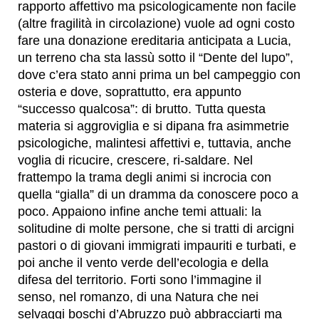
rapporto affettivo ma psicologicamente non facile
(altre fragilità in circolazione) vuole ad ogni costo
fare una donazione ereditaria anticipata a Lucia,
un terreno cha sta lassù sotto il “Dente del lupo”,
dove c’era stato anni prima un bel campeggio con
osteria e dove, soprattutto, era appunto
“successo qualcosa”: di brutto. Tutta questa
materia si aggroviglia e si dipana fra asimmetrie
psicologiche, malintesi affettivi e, tuttavia, anche
voglia di ricucire, crescere, ri-saldare. Nel
frattempo la trama degli animi si incrocia con
quella “gialla” di un dramma da conoscere poco a
poco. Appaiono infine anche temi attuali: la
solitudine di molte persone, che si tratti di arcigni
pastori o di giovani immigrati impauriti e turbati, e
poi anche il vento verde dell’ecologia e della
difesa del territorio. Forti sono l’immagine il
senso, nel romanzo, di una Natura che nei
selvaggi boschi d’Abruzzo può abbracciarti ma