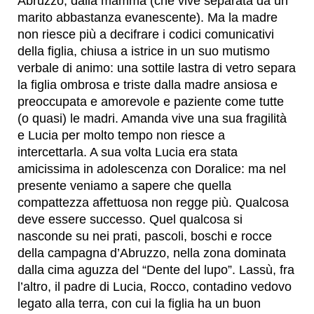
Abruzzo, dalla mamma (che vive separata da un
marito abbastanza evanescente). Ma la madre
non riesce più a decifrare i codici comunicativi
della figlia, chiusa a istrice in un suo mutismo
verbale di animo: una sottile lastra di vetro separa
la figlia ombrosa e triste dalla madre ansiosa e
preoccupata e amorevole e paziente come tutte
(o quasi) le madri. Amanda vive una sua fragilità
e Lucia per molto tempo non riesce a
intercettarla. A sua volta Lucia era stata
amicissima in adolescenza con Doralice: ma nel
presente veniamo a sapere che quella
compattezza affettuosa non regge più. Qualcosa
deve essere successo. Quel qualcosa si
nasconde su nei prati, pascoli, boschi e rocce
della campagna d’Abruzzo, nella zona dominata
dalla cima aguzza del “Dente del lupo”. Lassù, fra
l’altro, il padre di Lucia, Rocco, contadino vedovo
legato alla terra, con cui la figlia ha un buon