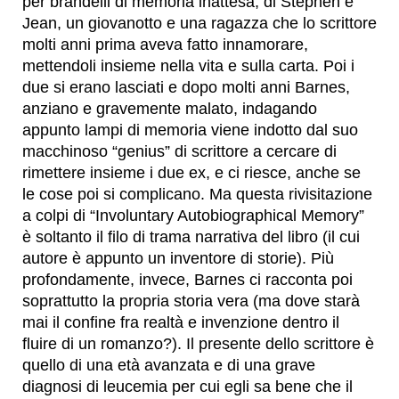
per brandelli di memoria inattesa, di Stephen e
Jean, un giovanotto e una ragazza che lo scrittore
molti anni prima aveva fatto innamorare,
mettendoli insieme nella vita e sulla carta. Poi i
due si erano lasciati e dopo molti anni Barnes,
anziano e gravemente malato, indagando
appunto lampi di memoria viene indotto dal suo
macchinoso “genius” di scrittore a cercare di
rimettere insieme i due ex, e ci riesce, anche se
le cose poi si complicano. Ma questa rivisitazione
a colpi di “Involuntary Autobiographical Memory”
è soltanto il filo di trama narrativa del libro (il cui
autore è appunto un inventore di storie). Più
profondamente, invece, Barnes ci racconta poi
soprattutto la propria storia vera (ma dove starà
mai il confine fra realtà e invenzione dentro il
fluire di un romanzo?). Il presente dello scrittore è
quello di una età avanzata e di una grave
diagnosi di leucemia per cui egli sa bene che il