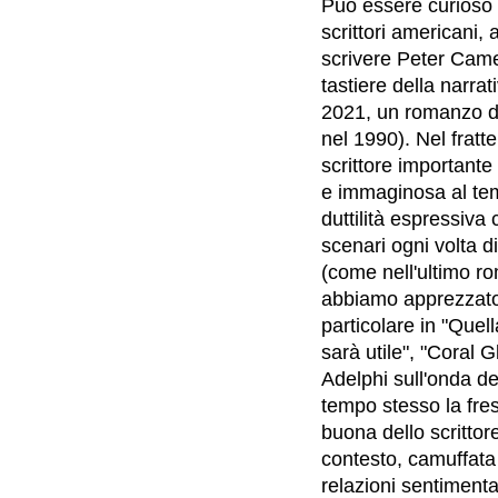
Può essere curioso 
scrittori americani
scrivere Peter Came
tastiere della narra
2021, un romanzo de
nel 1990). Nel fra
scrittore importante
e immaginosa al te
duttilità espressiva
scenari ogni volta d
(come nell'ultimo r
abbiamo apprezzato, n
particolare in "Quel
sarà utile", "Coral 
Adelphi sull'onda de
tempo stesso la fres
buona dello scrittor
contesto, camuffata
relazioni sentimental