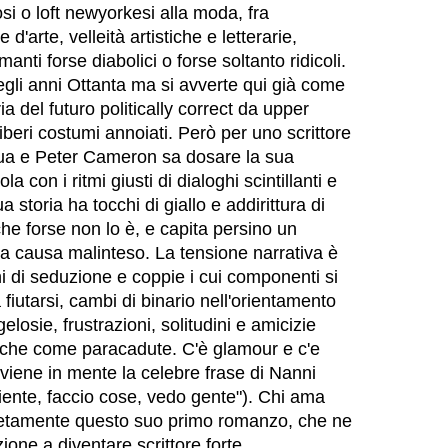
i o loft newyorkesi alla moda, fra
 d'arte, velleità artistiche e letterarie,
anti forse diabolici o forse soltanto ridicoli.
egli anni Ottanta ma si avverte qui già come
ria del futuro politically correct da upper
iberi costumi annoiati. Però per uno scrittore
qua e Peter Cameron sa dosare la sua
con i ritmi giusti di dialoghi scintillanti e
a storia ha tocchi di giallo e addirittura di
 che forse non lo è, e capita persino un
a causa malinteso. La tensione narrativa è
hi di seduzione e coppie i cui componenti si
 fiutarsi, cambi di binario nell'orientamento
losie, frustrazioni, solitudini e amicizie
fiche come paracadute. C'è glamour e c'e
viene in mente la celebre frase di Nanni
iente, faccio cose, vedo gente"). Chi ama
ietamente questo suo primo romanzo, che ne
one a diventare scrittore forte.