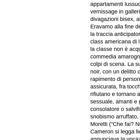
appartamenti lussuos
vernissage in gallerie
divagazioni bisex, am
Eravamo alla fine d
la traccia anticipato
class americana di l
la classe non è ac
commedia amarognola 
colpi di scena. La su
noir, con un delitto
rapimento di person
assicurata, fra tocc
rifiutano e tornano a
sessuale, amanti e ge
consolatore o salvi
snobismo arruffato, 
Moretti ("Che fai? N
Cameron si legga l
annunciava la vocazi