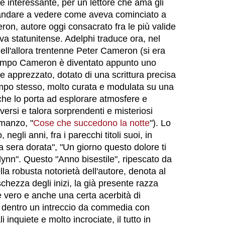
e interessante, per un lettore che ama gli
, andare a vedere come aveva cominciato a
ron, autore oggi consacrato fra le più valide
tiva statunitense. Adelphi traduce ora, nel
ll'allora trentenne Peter Cameron (si era
ttempo Cameron è diventato appunto uno
 e apprezzato, dotato di una scrittura precisa
mpo stesso, molto curata e modulata su una
 che lo porta ad esplorare atmosfere e
iversi e talora sorprendenti e misteriosi
omanzo, "
Cose che succedono la notte
"). Lo
egli anni, fra i parecchi titoli suoi, in
la sera dorata", "Un giorno questo dolore ti
Glynn". Questo "Anno bisestile", ripescato da
lla robusta notorietà dell'autore, denota al
chezza degli inizi, la già presente razza
e vero e anche una certa acerbità di
 dentro un intreccio da commedia con
i inquiete e molto incrociate, il tutto in