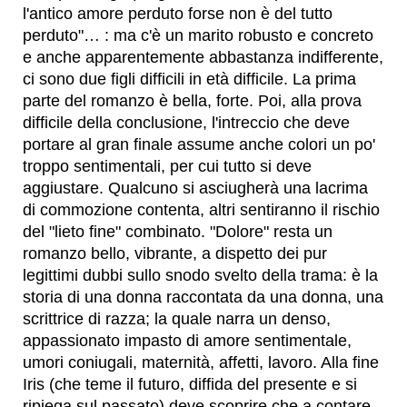
l'antico amore perduto forse non è del tutto
perduto"… : ma c'è un marito robusto e concreto
e anche apparentemente abbastanza indifferente,
ci sono due figli difficili in età difficile. La prima
parte del romanzo è bella, forte. Poi, alla prova
difficile della conclusione, l'intreccio che deve
portare al gran finale assume anche colori un po'
troppo sentimentali, per cui tutto si deve
aggiustare. Qualcuno si asciugherà una lacrima
di commozione contenta, altri sentiranno il rischio
del "lieto fine" combinato. "Dolore" resta un
romanzo bello, vibrante, a dispetto dei pur
legittimi dubbi sullo snodo svelto della trama: è la
storia di una donna raccontata da una donna, una
scrittrice di razza; la quale narra un denso,
appassionato impasto di amore sentimentale,
umori coniugali, maternità, affetti, lavoro. Alla fine
Iris (che teme il futuro, diffida del presente e si
ripiega sul passato) deve scoprire che a contare