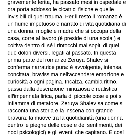
gravemente ferita, ha passato mesi in ospedale e
ora porta addosso le cicatrici fisiche e quelle
invisibili di quel trauma. Per il resto il romanzo è
un fiume impetuoso e narrato di vita quotidiana di
una donna, moglie e madre che si occupa della
casa, corre al lavoro (è preside di una scola ) e
coltiva dentro di sé i rintocchi mai sopiti di quei
due dolori diversi, legati al passato. In questa
prima parte del romanzo Zeruya Shalev si
conferma narratrice pura: è avvolgente, intensa,
concitata, bravissima nell'accendere emozione e
curiosità a ogni pagina. Incalza, cambia ritmo,
passa dalla descrizione minuziosa e realistica
all'impennata lirica, parla di piccole cose e poi si
infiamma di metafore. Zeruya Shalev sa come si
racconta una storia e la inscena con grande
bravura: la muove tra la quotidianità (una donna
dentro le pieghe delle cose e dei sentimenti, dei
nodi psicologici) e gli eventi che capitano. E così