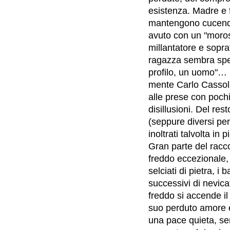
esistenza. Madre e f
mantengono cucendo 
avuto con un "moros
millantatore e soprat
ragazza sembra spen
profilo, un uomo"…
mente Carlo Cassola
alle prese con pochi
disillusioni. Del res
(seppure diversi per 
inoltrati talvolta in 
Gran parte del racco
freddo eccezionale, 
selciati di pietra, i b
successivi di nevic
freddo si accende il
suo perduto amore e 
una pace quieta, se