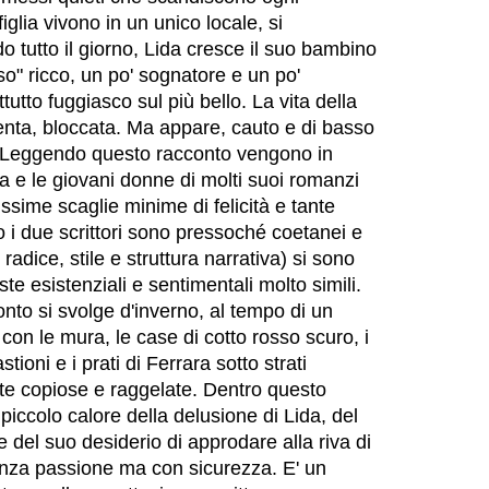
iglia vivono in un unico locale, si
tutto il giorno, Lida cresce il suo bambino
o" ricco, un po' sognatore e un po'
tutto fuggiasco sul più bello. La vita della
ta, bloccata. Ma appare, cauto e di basso
 Leggendo questo racconto vengono in
 e le giovani donne di molti suoi romanzi
ssime scaglie minime di felicità e tante
to i due scrittori sono pressoché coetanei e
radice, stile e struttura narrativa) si sono
piste esistenziali e sentimentali molto simili.
nto si svolge d'inverno, al tempo di un
con le mura, le case di cotto rosso scuro, i
astioni e i prati di Ferrara sotto strati
ate copiose e raggelate. Dentro questo
 piccolo calore della delusione di Lida, del
del suo desiderio di approdare alla riva di
nza passione ma con sicurezza. E' un