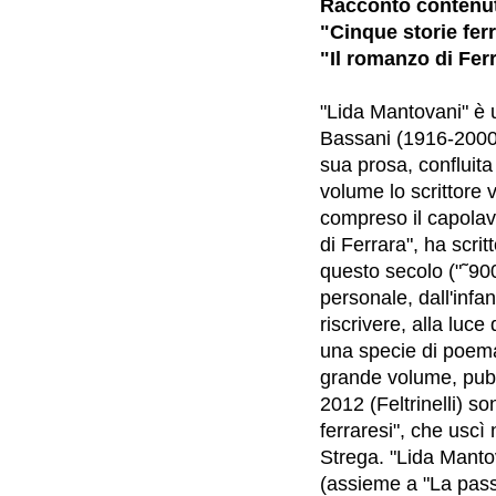
Racconto contenut
"Cinque storie ferr
"Il romanzo di Ferr
"Lida Mantovani" è u
Bassani (1916-2000) 
sua prosa, confluit
volume lo scrittore v
compreso il capolavo
di Ferrara", ha scrit
questo secolo ("˜90
personale, dall'infa
riscrivere, alla luce
una specie di poema
grande volume, pubb
2012 (Feltrinelli) so
ferraresi", che uscì 
Strega. "Lida Mantov
(assieme a "La pass