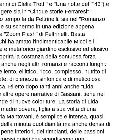
 anni di Clelia Trotti" e "Una notte del "˜43") e
gere sia in "Cinque storie Ferraresi",
o tempo fa da Feltrinelli, sia nel "Romanzo
che su schermo in una edizione appena
a "Zoom Flash" di Feltrinelli. Basta
hi ha amato l'indimenticabile Micòl e il
e e metaforico giardino esclusivo ed elusivo
coprirà la costanza della sontuosa forza
 anche negli altri romanzi e racconti lunghi:
e lento, ellittico, ricco, complesso, nutrito di
ate, di pienezza sinfonica e di meticolosa
ca. Riletto dopo tanti anni anche "Lida
altre opere narrative di Bassani, tiene nel
de di nuove coloriture. La storia di Lida
madre povera, figlia a sua volta di una
a Mantovani, è semplice e intensa, quasi
 della minuta quotidianità ma anche densa di
e pene interiori, dei rimpianti, delle passioni
messi quieti che scandiscono ogni