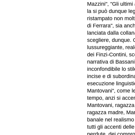
Mazzini", "Gli ultimi
la si può dunque leg
ristampato non molt
di Ferrara", sia an
lanciata dalla collan
scegliere, dunque. C
lussureggiante, real
dei Finzi-Contini, s
narrativa di Bassani
inconfondibile lo stil
incise e di subordin
esecuzione linguisti
Mantovani", come le 
tempo, anzi si accen
Mantovani, ragazza 
ragazza madre, Mari
banale nel realismo
tutti gli accenti dell
perdute, dei compro