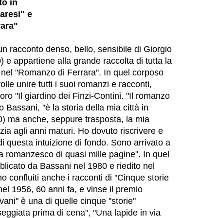
o in
aresi" e
ara"
n racconto denso, bello, sensibile di Giorgio
e appartiene alla grande raccolta di tutta la
a nel "Romanzo di Ferrara". In quel corposo
olle unire tutti i suoi romanzi e racconti,
ro "Il giardino dei Finzi-Contini. "Il romanzo
to Bassani, "è la storia della mia città in
0) ma anche, seppure trasposta, la mia
nzia agli anni maturi. Ho dovuto riscrivere e
 di questa intuizione di fondo. Sono arrivato a
 romanzesco di quasi mille pagine". In quel
licato da Bassani nel 1980 e riedito nel
no confluiti anche i racconti di "Cinque storie
nel 1956, 60 anni fa, e vinse il premio
ani" è una di quelle cinque "storie"
eggiata prima di cena", "Una lapide in via