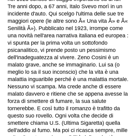
Tre anni dopo, a 67 anni, Italo Svevo morì in un
incidente d'auto. Qui scelgo l'ultima delle sue tre
maggiori opere (le altre sono Â« Una vita Â» e Â«
Senilità Â»). Pubblicato nel 1923, irrompe come
una novità nell'area narrativa italiana ed europea :
vi spunta per la prima volta un sottofondo
psicanalitico, vi prende posto un pessimismo
dell'inadeguatezza al vivere. Zeno Cosini è un
malato grave, anche se immaginario. Lui sa (o
meglio lo sa il suo inconscio) che la vita è una
malattia inguaribile perché è una malattia mortale.
Nessuno vi scampa. Ma crede anche di essere
malato davvero e ritiene che se appena avesse la
forza di smettere di fumare, la sua salute
tornerebbe. E così tutto il romanzo è trafitto da
questo suo rovello. Ogni volta che decide di
smettere chiama U.S. (Ultima Sigaretta) quella
dell'addio al fumo. Ma poi ci ricasca sempre, mille