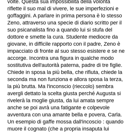
volte. Questa sua impossibilità della volontà
riflette il suo mal di vivere, le sue imperfezioni e
goffaggini. A parlare in prima persona è lo stesso
Zeno, attraverso una specie di diario scritto per il
suo psicanalista fino a quando lui si stufa del
dottore e smette la cura. Studente mediocre da
giovane, in difficile rapporto con il padre, Zeno è
impacciato di fronte al suo stesso esistere e se ne
accorge. Incontra una figura in qualche modo
sostitutiva dell'autorità paterna, padre di tre figlie.
Chiede in sposa la più bella, che rifiuta, chiede la
seconda ma non funziona e allora sposa la terza,
la più brutta. Ma l'inconscio (rieccolo) sembra
avergli dettato la scelta giusta perché Augusta si
rivelerà la moglie giusta, da lui amata sempre
anche se poi avrà una fatigante e colpevole
avventura con una amante bella e povera, Carla.
Un esempio di gaffe mossa dall'incoscio : quando
muore il cognato (che a propria insaputa lui