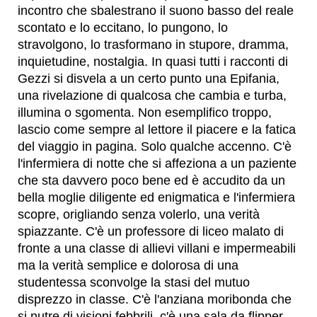
incontro che sbalestrano il suono basso del reale
scontato e lo eccitano, lo pungono, lo
stravolgono, lo trasformano in stupore, dramma,
inquietudine, nostalgia. In quasi tutti i racconti di
Gezzi si disvela a un certo punto una Epifania,
una rivelazione di qualcosa che cambia e turba,
illumina o sgomenta. Non esemplifico troppo,
lascio come sempre al lettore il piacere e la fatica
del viaggio in pagina. Solo qualche accenno. C'è
l'infermiera di notte che si affeziona a un paziente
che sta davvero poco bene ed è accudito da un
bella moglie diligente ed enigmatica e l'infermiera
scopre, origliando senza volerlo, una verità
spiazzante. C'è un professore di liceo malato di
fronte a una classe di allievi villani e impermeabili
ma la verità semplice e dolorosa di una
studentessa sconvolge la stasi del mutuo
disprezzo in classe. C'è l'anziana moribonda che
si nutre di visioni febbrili, c'è una sala da flipper