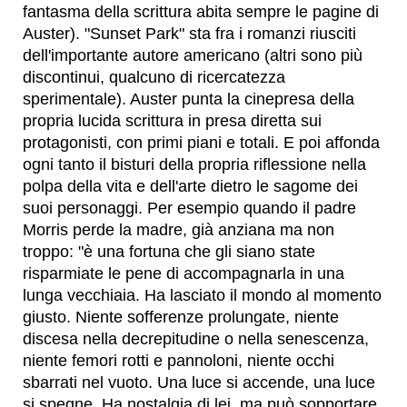
fantasma della scrittura abita sempre le pagine di
Auster). "Sunset Park" sta fra i romanzi riusciti
dell'importante autore americano (altri sono più
discontinui, qualcuno di ricercatezza
sperimentale). Auster punta la cinepresa della
propria lucida scrittura in presa diretta sui
protagonisti, con primi piani e totali. E poi affonda
ogni tanto il bisturi della propria riflessione nella
polpa della vita e dell'arte dietro le sagome dei
suoi personaggi. Per esempio quando il padre
Morris perde la madre, già anziana ma non
troppo: "è una fortuna che gli siano state
risparmiate le pene di accompagnarla in una
lunga vecchiaia. Ha lasciato il mondo al momento
giusto. Niente sofferenze prolungate, niente
discesa nella decrepitudine o nella senescenza,
niente femori rotti e pannoloni, niente occhi
sbarrati nel vuoto. Una luce si accende, una luce
si spegne. Ha nostalgia di lei, ma può sopportare