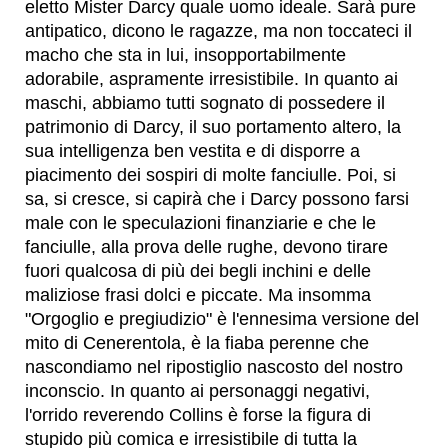
eletto Mister Darcy quale uomo ideale. Sarà pure
antipatico, dicono le ragazze, ma non toccateci il
macho che sta in lui, insopportabilmente
adorabile, aspramente irresistibile. In quanto ai
maschi, abbiamo tutti sognato di possedere il
patrimonio di Darcy, il suo portamento altero, la
sua intelligenza ben vestita e di disporre a
piacimento dei sospiri di molte fanciulle. Poi, si
sa, si cresce, si capirà che i Darcy possono farsi
male con le speculazioni finanziarie e che le
fanciulle, alla prova delle rughe, devono tirare
fuori qualcosa di più dei begli inchini e delle
maliziose frasi dolci e piccate. Ma insomma
"Orgoglio e pregiudizio" è l'ennesima versione del
mito di Cenerentola, è la fiaba perenne che
nascondiamo nel ripostiglio nascosto del nostro
inconscio. In quanto ai personaggi negativi,
l'orrido reverendo Collins è forse la figura di
stupido più comica e irresistibile di tutta la