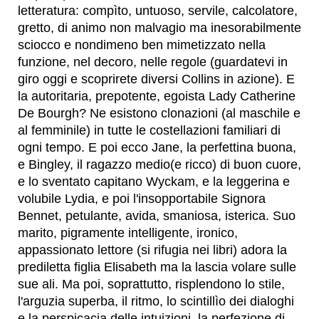
letteratura: compìto, untuoso, servile, calcolatore,
gretto, di animo non malvagio ma inesorabilmente
sciocco e nondimeno ben mimetizzato nella
funzione, nel decoro, nelle regole (guardatevi in
giro oggi e scoprirete diversi Collins in azione). E
la autoritaria, prepotente, egoista Lady Catherine
De Bourgh? Ne esistono clonazioni (al maschile e
al femminile) in tutte le costellazioni familiari di
ogni tempo. E poi ecco Jane, la perfettina buona,
e Bingley, il ragazzo medio(e ricco) di buon cuore,
e lo sventato capitano Wyckam, e la leggerina e
volubile Lydia, e poi l'insopportabile Signora
Bennet, petulante, avida, smaniosa, isterica. Suo
marito, pigramente intelligente, ironico,
appassionato lettore (si rifugia nei libri) adora la
prediletta figlia Elisabeth ma la lascia volare sulle
sue ali. Ma poi, soprattutto, risplendono lo stile,
l'arguzia superba, il ritmo, lo scintillìo dei dialoghi
e la perspicacia delle intuizioni, la perfezione di