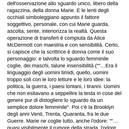
dell'osservazione allo sguardo unico, libero della
ragazzina, della donna Marie. E le lenti degli
occhiali simboleggiano appunto il fattore
soggettivo, personale, con cui Marie guarda,
ascolta, sente, interiorizza la realtà. Questa
operazione di transfert è compiuta da Alice
McDermott con maestria e con sensibilità. Certo,
si capisce che la scrittrice è donna come il suo
personaggio: e talvolta lo sguardo femminile
coglie, dei maschi, talune insensibilità (""…Era il
linguaggio degli uomini timidi, quello, uomini
troppo soli con le loro letture e le loro idee: la
politica, la guerra, i paesi lontani, i tiranni. Uomini
che non esitavano a seppellire la testa in cose del
genere pur di distogliere lo sguardo da un
semplice dolore femminile". Poi c'è la Brooklyn
degli anni Venti, Trenta, Quaranta, fra le due
Guerre. Marie ne coglie tutto, anche l'odore: ""…
quasi visibilmente il rumore della strada, l'odore