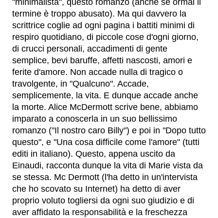
"minimalista", questo romanzo (anche se ormai il
termine è troppo abusato). Ma qui davvero la
scrittrice coglie ad ogni pagina i battiti minimi di
respiro quotidiano, di piccole cose d'ogni giorno,
di crucci personali, accadimenti di gente
semplice, bevi baruffe, affetti nascosti, amori e
ferite d'amore. Non accade nulla di tragico o
travolgente, in "Qualcuno". Accade,
semplicemente, la vita. E dunque accade anche
la morte. Alice McDermott scrive bene, abbiamo
imparato a conoscerla in un suo bellissimo
romanzo ("Il nostro caro Billy") e poi in "Dopo tutto
questo", e "Una cosa difficile come l'amore" (tutti
editi in italiano). Questo, appena uscito da
Einaudi, racconta dunque la vita di Marie vista da
se stessa. Mc Dermott (l'ha detto in un'intervista
che ho scovato su Internet) ha detto di aver
proprio voluto togliersi da ogni suo giudizio e di
aver affidato la responsabilità e la freschezza