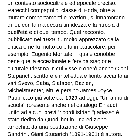
un contesto sociocultrale ed epocale preciso.
Parecchi compagni di classe di Edda, oltre a
mutare comportamenti e reazioni, si innamorano
di lei, con la maldestra timidezza e la ritrosia di
quell'età e di quel tempo. Quel racconto,
pubblicato nel 1929, fu molto apprezzato dalla
critica e ne fu molto colpito in particolare, per
esempio, Eugenio Montale, il quale conobbe
bene quella eccezionale e fervida stagione
culturale triestina in cui visse e operò anche Giani
Stuparich, scrittore e intellettuale fiorito accanto ai
vari Svevo, Saba, Slataper, Bazlen,
Michelstaedter, altri e persino James Joyce.
Pubblicato più volte dal 1929 ad oggi, "Un anno di
scuola" (presente anche nel catalogo Einaudi
unito ad alcuni brevi "ricordi istriani") adesso è
stato riedito da Quodlibet in una edizione
arricchita da una postfazione di Giuseppe
Sandrini. Giani Stuparich (1891-1961) è autore,