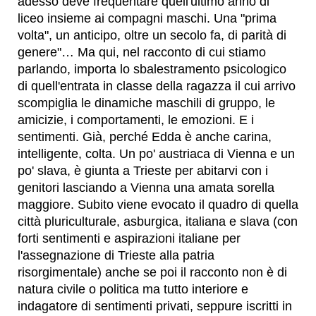
adesso deve frequentare quell'ultimo anno di
liceo insieme ai compagni maschi. Una "prima
volta", un anticipo, oltre un secolo fa, di parità di
genere"… Ma qui, nel racconto di cui stiamo
parlando, importa lo sbalestramento psicologico
di quell'entrata in classe della ragazza il cui arrivo
scompiglia le dinamiche maschili di gruppo, le
amicizie, i comportamenti, le emozioni. E i
sentimenti. Già, perché Edda è anche carina,
intelligente, colta. Un po' austriaca di Vienna e un
po' slava, è giunta a Trieste per abitarvi con i
genitori lasciando a Vienna una amata sorella
maggiore. Subito viene evocato il quadro di quella
città pluriculturale, asburgica, italiana e slava (con
forti sentimenti e aspirazioni italiane per
l'assegnazione di Trieste alla patria
risorgimentale) anche se poi il racconto non è di
natura civile o politica ma tutto interiore e
indagatore di sentimenti privati, seppure iscritti in